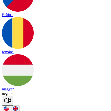
čeština
română
magyar
ne
ga
tion