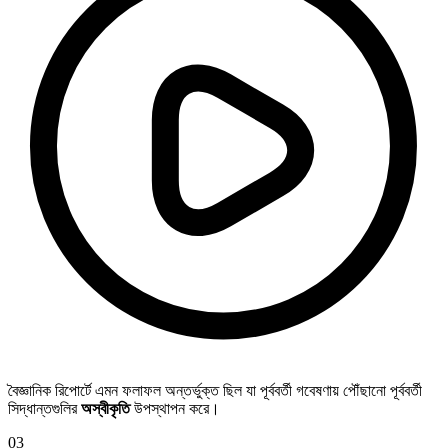
বৈজ্ঞানিক রিপোর্টে এমন ফলাফল অন্তর্ভুক্ত ছিল যা পূর্ববর্তী গবেষণায় পৌঁছানো পূর্ববর্তী
সিদ্ধান্তগুলির
অস্বীকৃতি
উপস্থাপন করে।
03