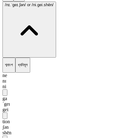
/nɪ.ˈgeɪ.ʃən/
or /ni.gei.shēn/
শব্দাংশ
ধ্বনিমূল
ne
nɪ
ni
ga
ˈgeɪ
gei
tion
ʃən
shēn