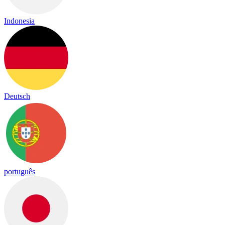
Indonesia
Deutsch
português