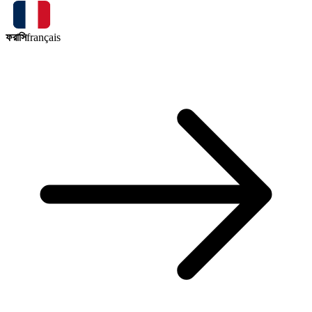
ফরাসি
français