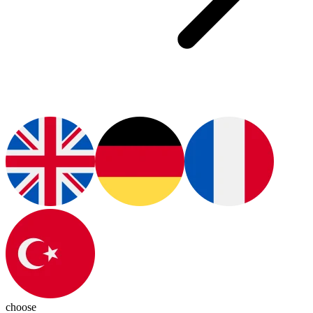
choose