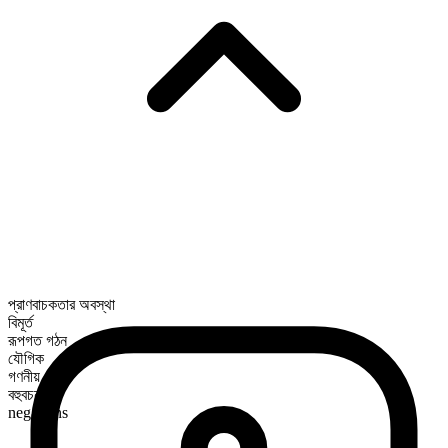
প্রাণবাচকতার অবস্থা
বিমূর্ত
রূপগত গঠন
যৌগিক
গণনীয়
বহুবচন রূপ
negations