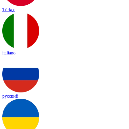
Türkçe
italiano
русский