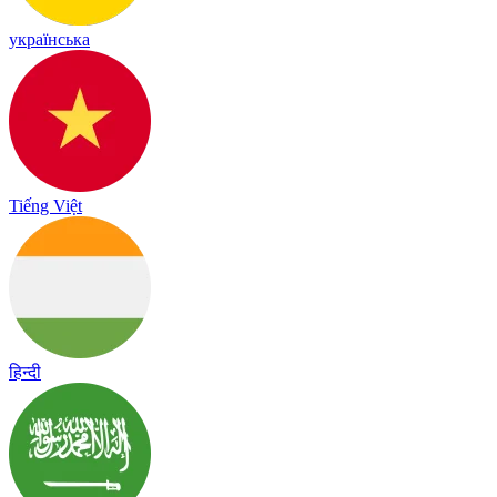
українська
Tiếng Việt
हिन्दी