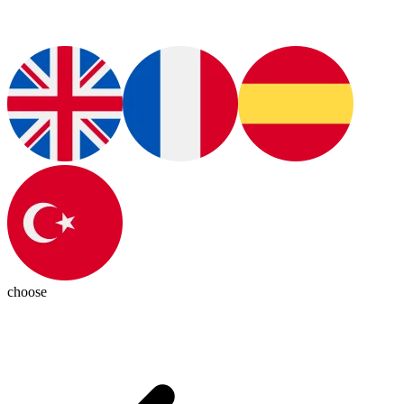
choose