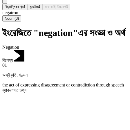
বিভ্রান্তিকর শব্দ
1
ছন্দমিল
4
কাছাকাছি উচ্চারণ
0
negatron
Noun
(
3
)
ইংরেজিতে "negation"এর সংজ্ঞা ও অর্থ
Negation
বিশেষ্য
01
অস্বীকৃতি
,
খণ্ডন
the act of expressing disagreement or contradiction through speech
ব্যাকরণগত তথ্য