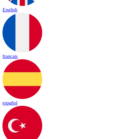
English
français
español