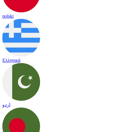
polski
Ελληνικά
اردو