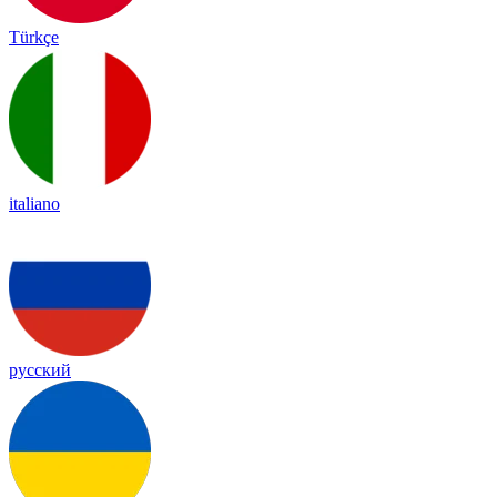
Türkçe
italiano
русский