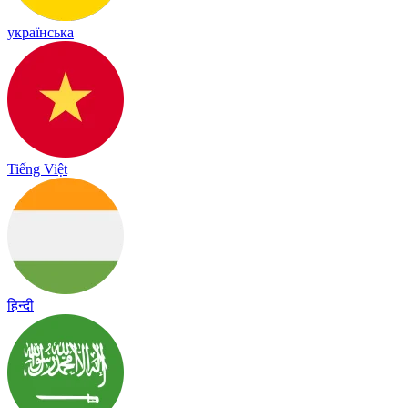
українська
Tiếng Việt
हिन्दी