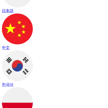
日本語
中文
한국어