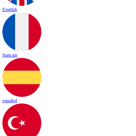
English
français
español