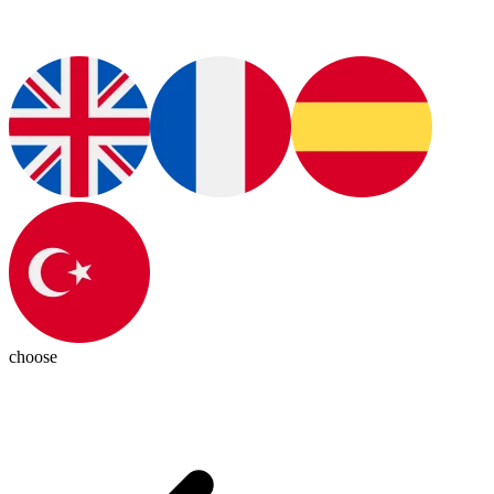
choose