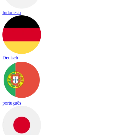
Indonesia
Deutsch
português