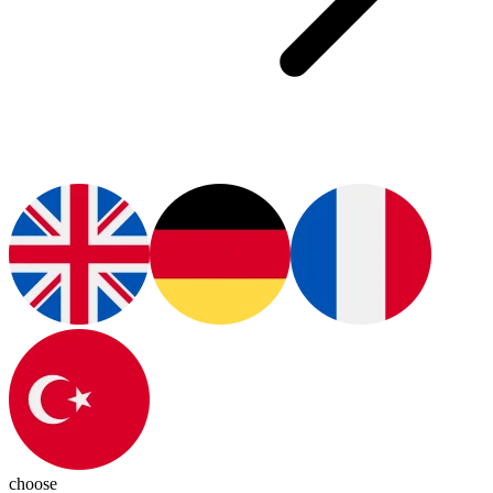
choose