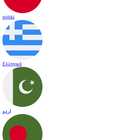
polski
Ελληνικά
اردو