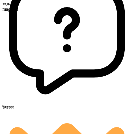
বহুবচন রূপ
magnets
উদাহরণ