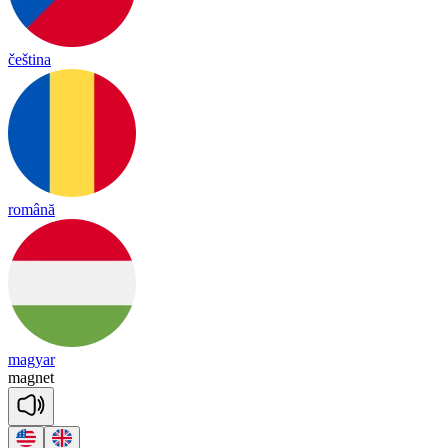
čeština
română
magyar
mag
net