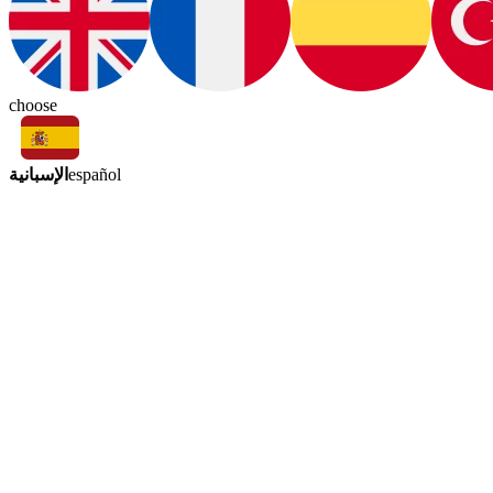
choose
الإسبانية
español