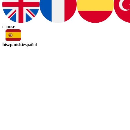
choose
hiszpański
español