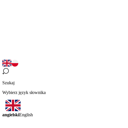
Szukaj
Wybierz język słownika
angielski
English