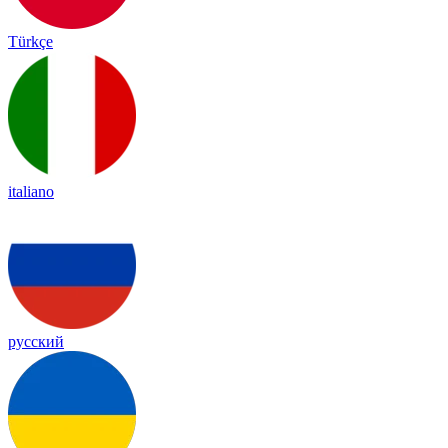
Türkçe
italiano
русский