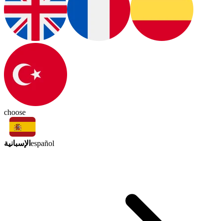
choose
الإسبانية
español