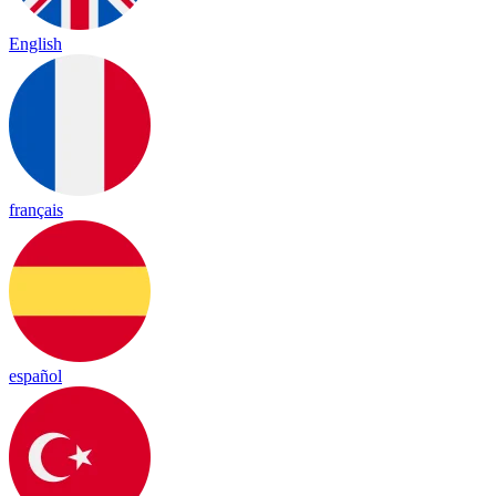
English
français
español