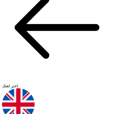
اختر لغتك