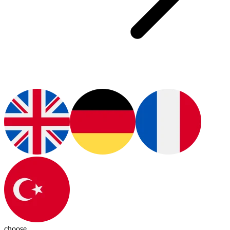
choose