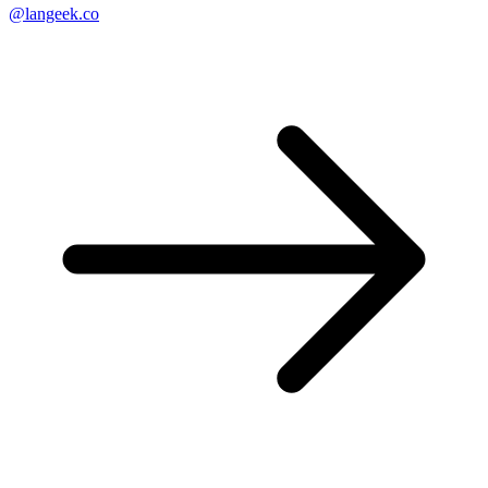
@langeek.co