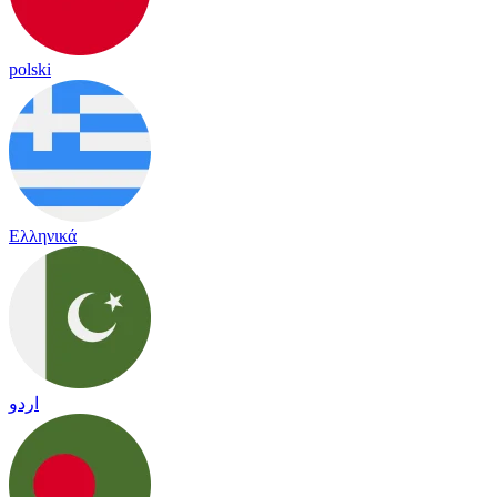
polski
Ελληνικά
اردو