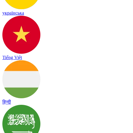
українська
Tiếng Việt
हिन्दी