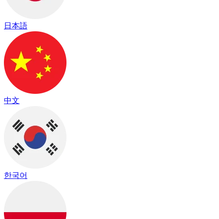
日本語
中文
한국어