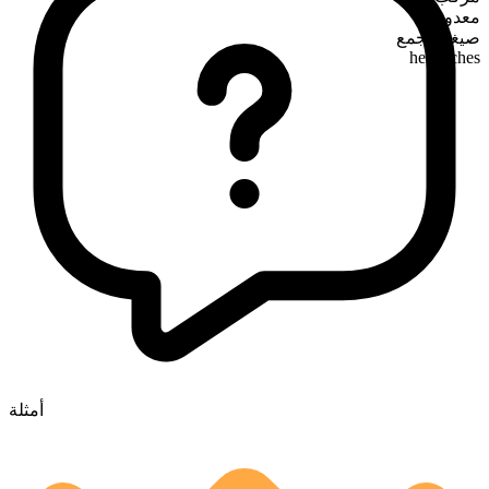
معدود
صيغة الجمع
headaches
أمثلة