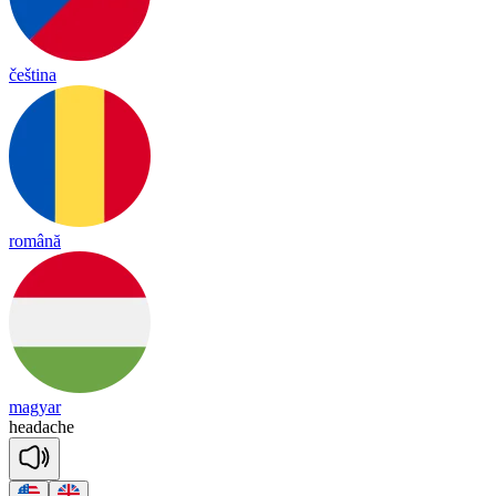
čeština
română
magyar
head
ache