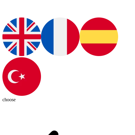
choose