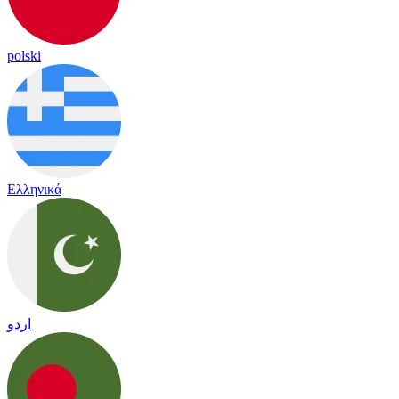
polski
Ελληνικά
اردو