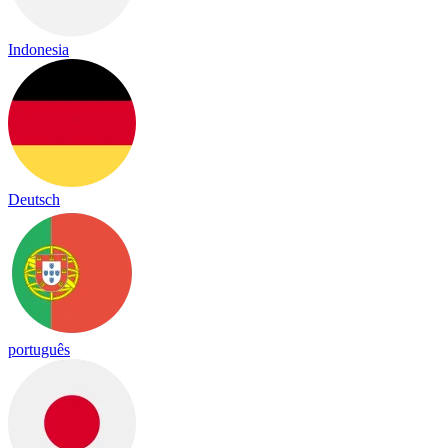
Indonesia
Deutsch
português