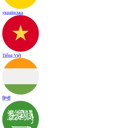
українська
Tiếng Việt
हिन्दी