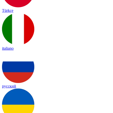
Türkçe
italiano
русский