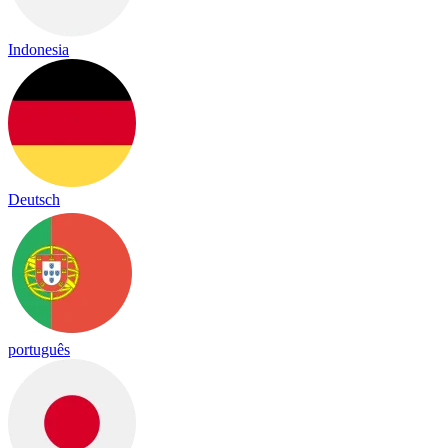
Indonesia
Deutsch
português