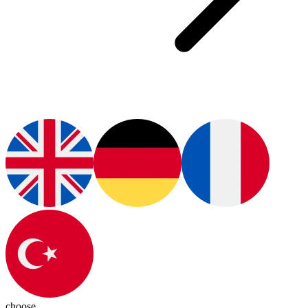
choose