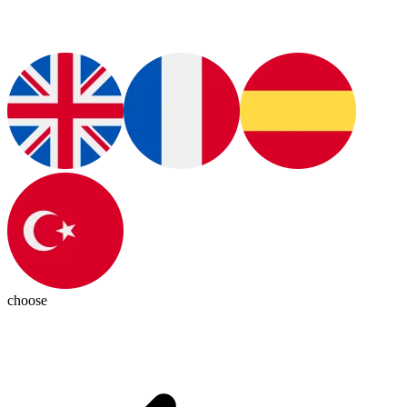
choose