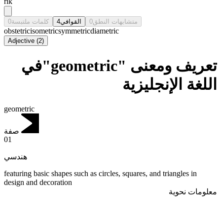
rik
0
كلمات ملتبسة
4
القوافي
0
متشابهات النطق
obstetric
isometric
symmetric
diametric
Adjective
(
2
)
تعريف ومعنى "geometric"في
اللغة الإنجليزية
geometric
صفة
01
هندسي
featuring basic shapes such as circles, squares, and triangles in
design and decoration
معلومات نحوية