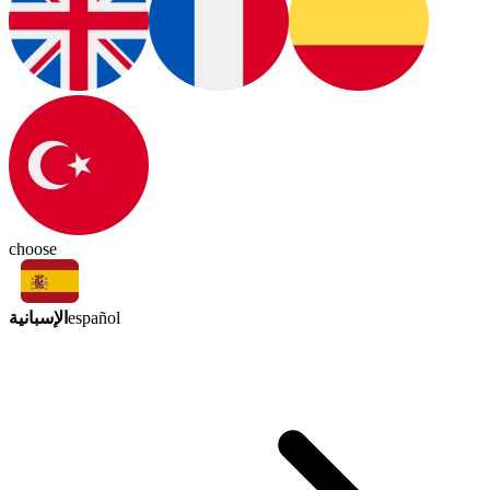
choose
الإسبانية
español