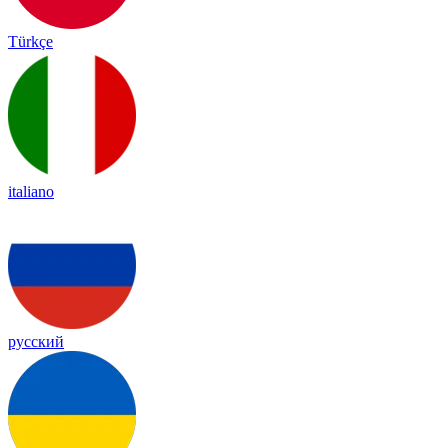
Türkçe
italiano
русский