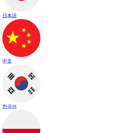
日本語
中文
한국어