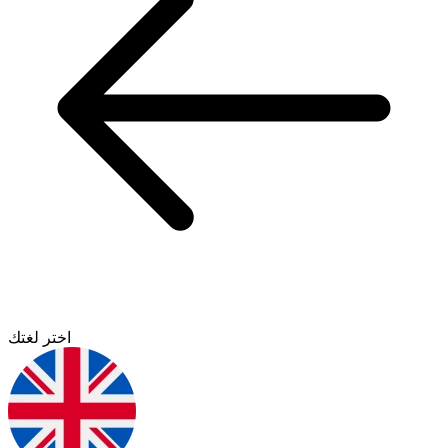
اختر لغتك