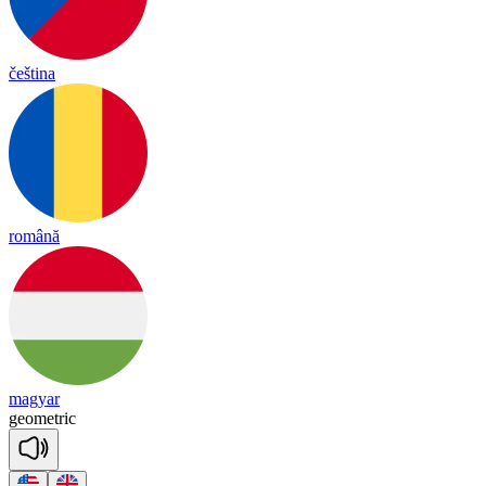
čeština
română
magyar
geo
met
ric