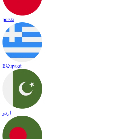
polski
Ελληνικά
اردو