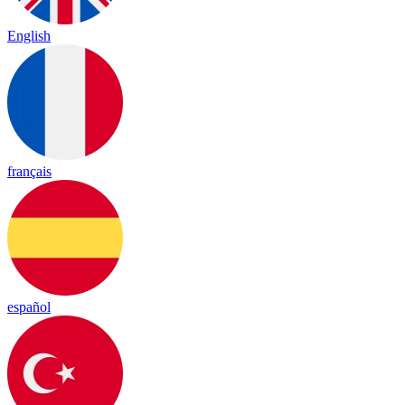
English
français
español