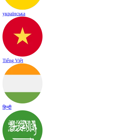
українська
Tiếng Việt
हिन्दी