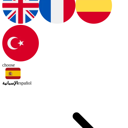
choose
الإسبانية
español