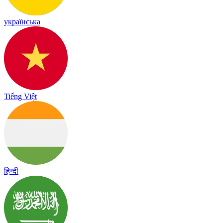
українська
Tiếng Việt
हिन्दी