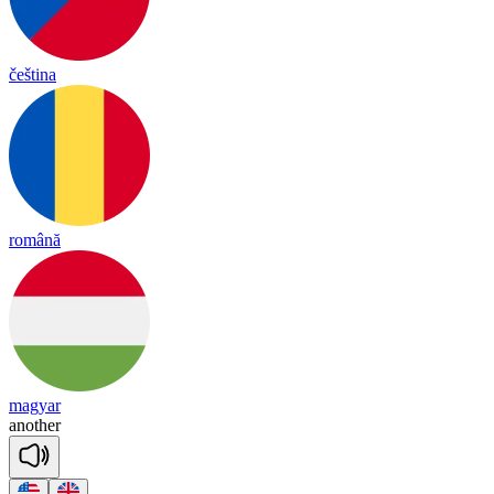
čeština
română
magyar
a
no
ther