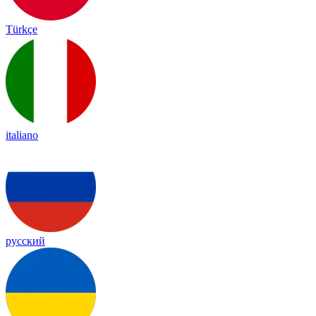
Türkçe
italiano
русский