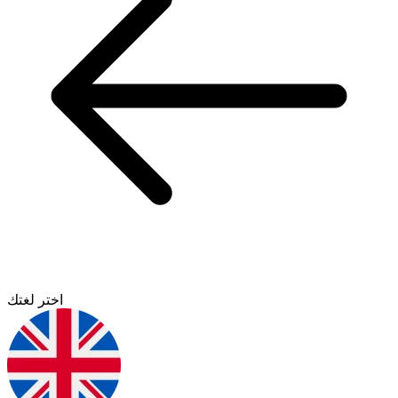
اختر لغتك