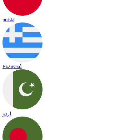
polski
Ελληνικά
اردو