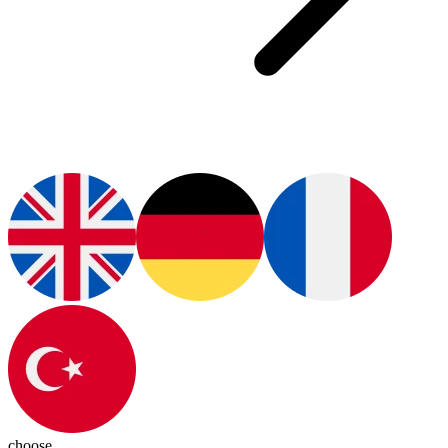
choose