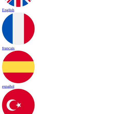
English
français
español