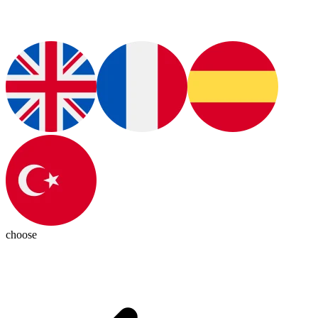
choose