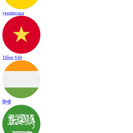
українська
Tiếng Việt
हिन्दी