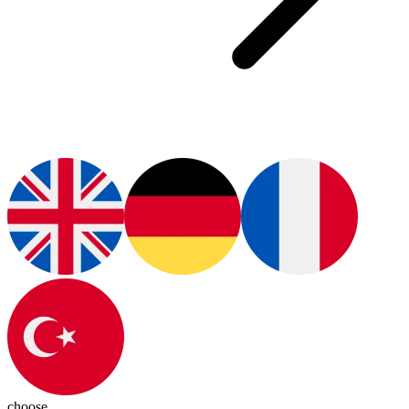
choose