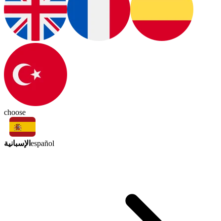
choose
الإسبانية
español