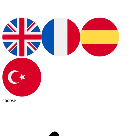
choose