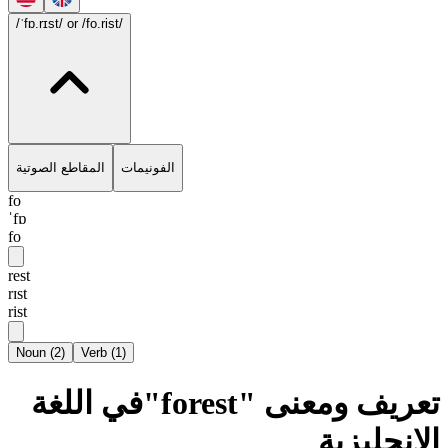
/ˈfɒ.rɪst/
or /fo.rist/
الفونيمات
المقاطع الصوتية
fo
ˈfɒ
fo
rest
rɪst
rist
Noun
(
2
)
Verb
(
1
)
تعريف ومعنى "forest"في اللغة
الإنجليزية