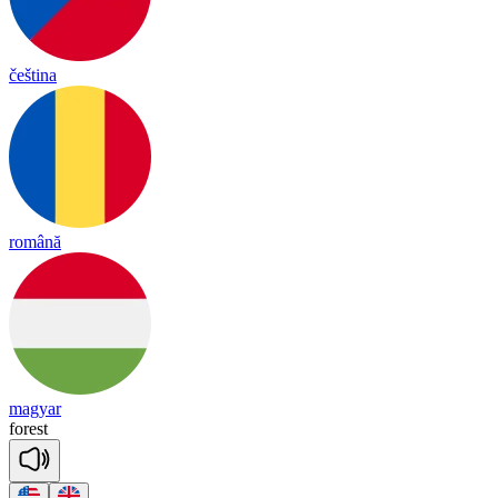
čeština
română
magyar
fo
rest