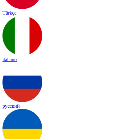
Türkçe
italiano
русский