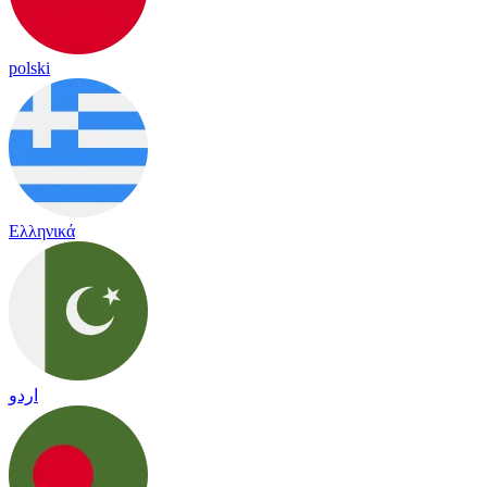
polski
Ελληνικά
اردو