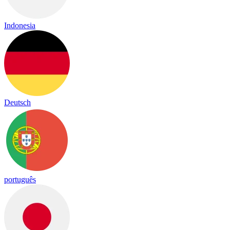
Indonesia
Deutsch
português