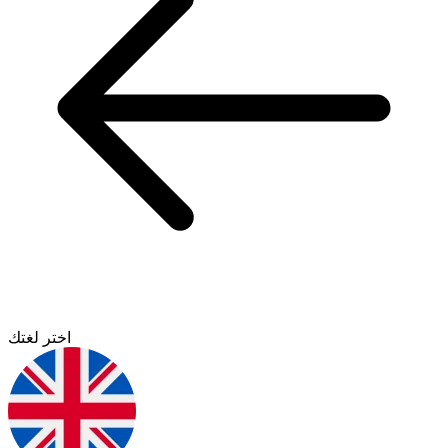
اختر لغتك