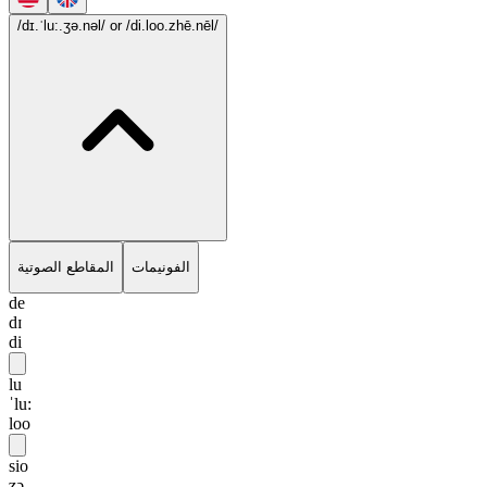
/dɪ.ˈlu:.ʒə.nəl/
or /di.loo.zhē.nēl/
الفونيمات
المقاطع الصوتية
de
dɪ
di
lu
ˈlu:
loo
sio
ʒə