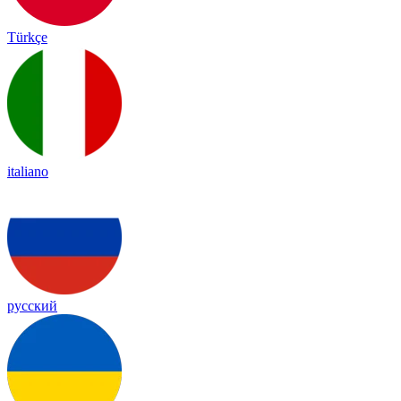
Türkçe
italiano
русский