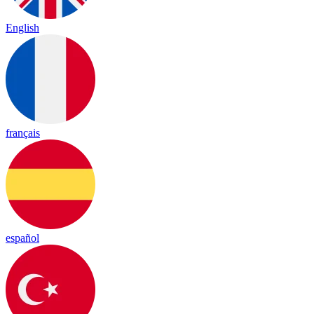
English
français
español