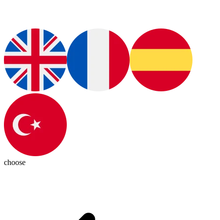
choose