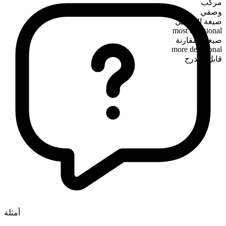
مركب
وصفي
صيغة التفضيل
most delusional
صيغة المقارنة
more delusional
قابل للتدرج
أمثلة