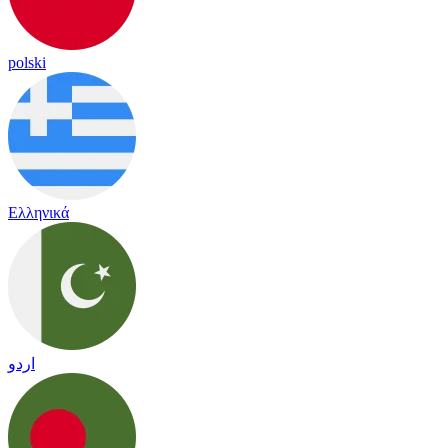
polski
Ελληνικά
اردو