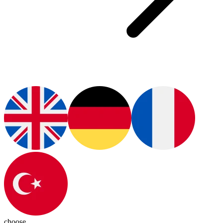
choose