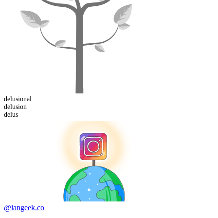
delusion
al
delus
ion
delus
@langeek.co