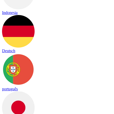
Indonesia
Deutsch
português