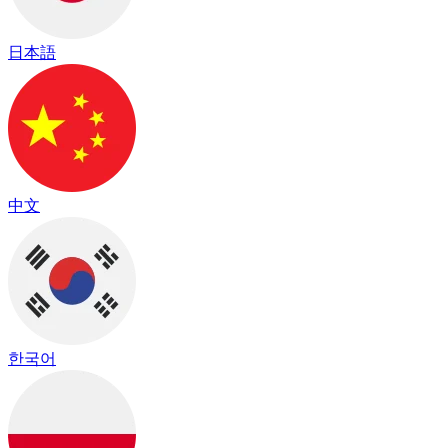
日本語
中文
한국어