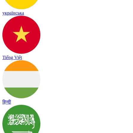
українська
Tiếng Việt
हिन्दी