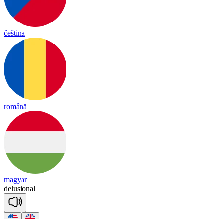
čeština
română
magyar
de
lu
sio
nal