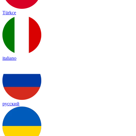
Türkçe
italiano
русский