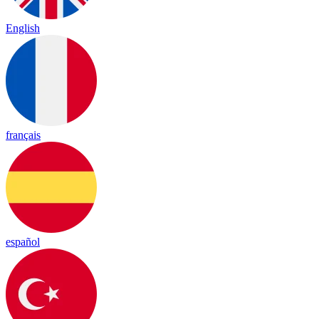
English
français
español