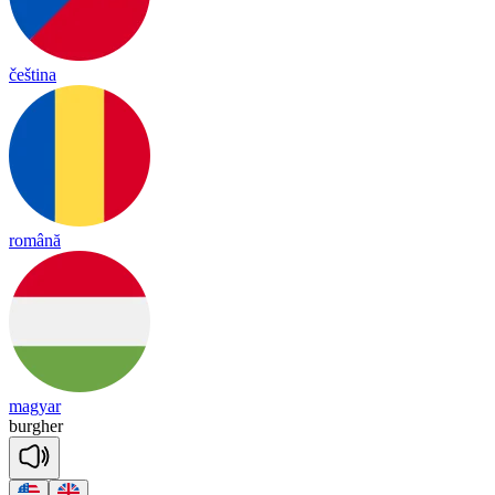
čeština
română
magyar
bur
gher