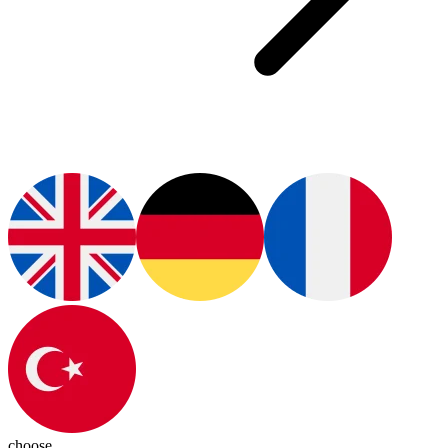
choose