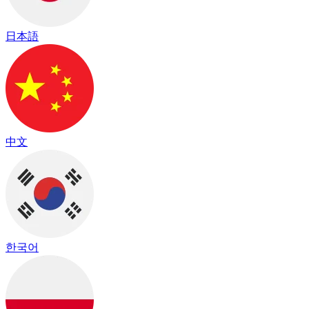
日本語
中文
한국어