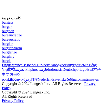
كلمات قريبة
burgess
burger
burgeon
bureaucratize
bureaucratic
burglar
burglar alarm
burglarize
burglary
burgle
English
français
español
Türkçe
italiano
русский
українська
Tiếng
Việt
हिन्दी
العربية
Filipino
فارسی
Indonesia
Deutsch
português
日本語
中文
한국어
polski
Ελληνικά
اردو
বাংলা
Nederlands
svenska
čeština
română
magyar
Copyright © 2024 Langeek Inc. | All Rights Reserved |
Privacy
Policy
Copyright © 2024 Langeek Inc.
All Rights Reserved
Privacy Policy