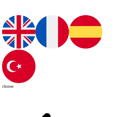
choose