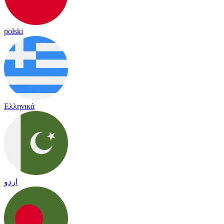
polski
Ελληνικά
اردو