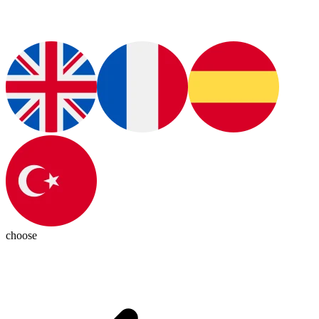
choose