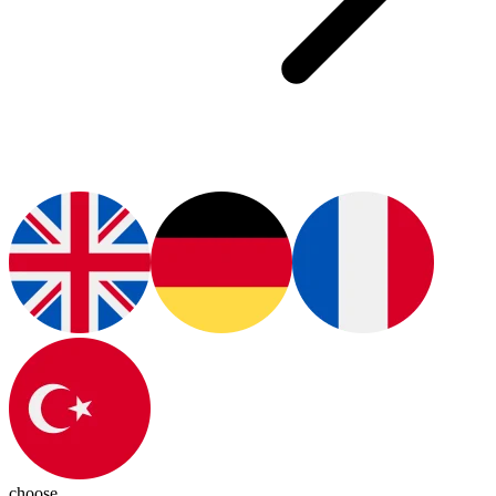
choose