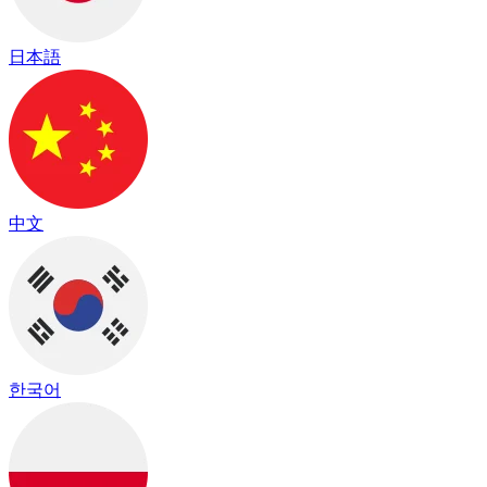
日本語
中文
한국어