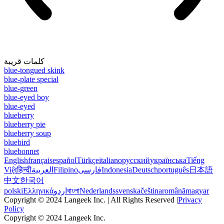
كلمات قريبة
blue-tongued skink
blue-plate special
blue-green
blue-eyed boy
blue-eyed
blueberry
blueberry pie
blueberry soup
bluebird
bluebonnet
English
français
español
Türkçe
italiano
русский
українська
Tiếng
Việt
हिन्दी
العربية
Filipino
فارسی
Indonesia
Deutsch
português
日本語
中文
한국어
polski
Ελληνικά
اردو
বাংলা
Nederlands
svenska
čeština
română
magyar
Copyright © 2024 Langeek Inc. | All Rights Reserved |
Privacy
Policy
Copyright © 2024 Langeek Inc.