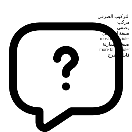
التركيب الصرفي
مركب
وصفي
صيغة التفضيل
most blue-violet
صيغة المقارنة
more blue-violet
قابل للتدرج