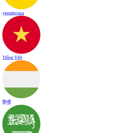
українська
Tiếng Việt
हिन्दी