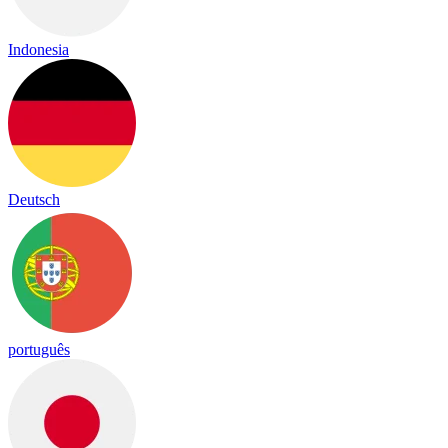
Indonesia
Deutsch
português