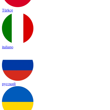
Türkçe
italiano
русский