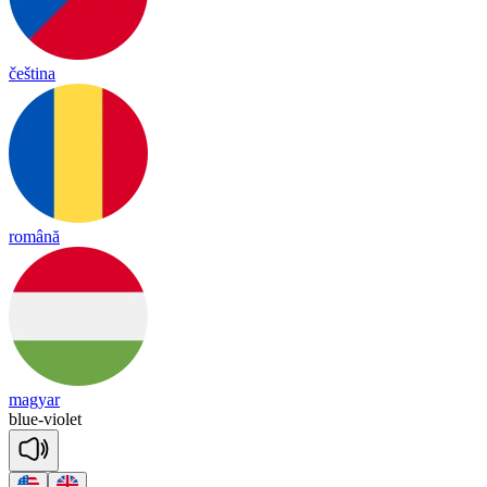
čeština
română
magyar
blue
-
vio
let