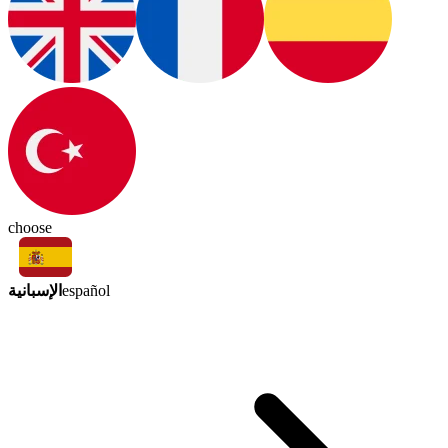
choose
الإسبانية
español