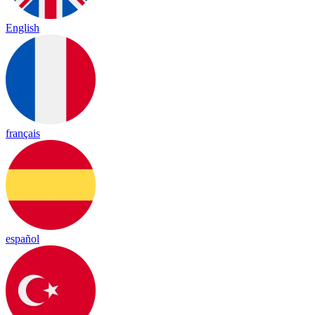
English
français
español