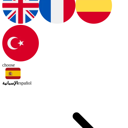
choose
الإسبانية
español