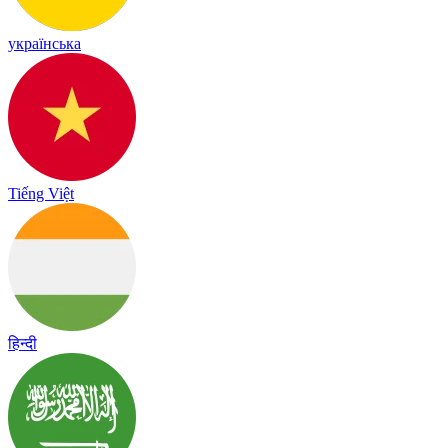
українська
Tiếng Việt
हिन्दी