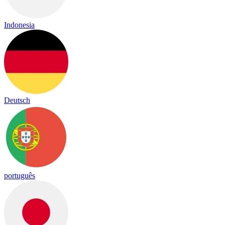
Indonesia
Deutsch
português