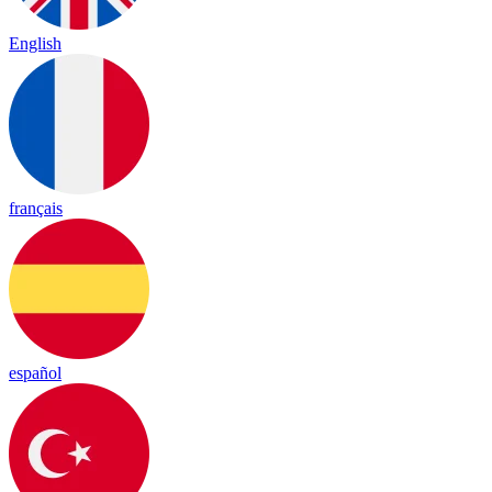
English
français
español