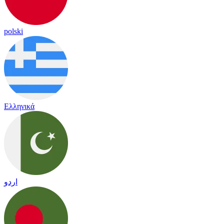
polski
Ελληνικά
اردو