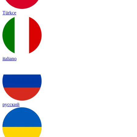
Türkçe
italiano
русский