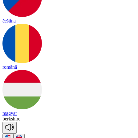
čeština
română
magyar
berk
shire