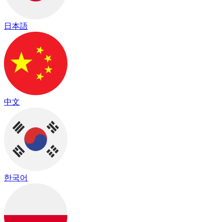
日本語
中文
한국어