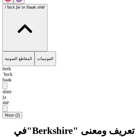
/ˈbɑ:k.ʃə/
or /baak.shē/
الفونيمات
المقاطع الصوتية
berk
ˈbɑ:k
baak
shire
ʃə
shē
Noun
(
2
)
تعريف ومعنى "Berkshire"في