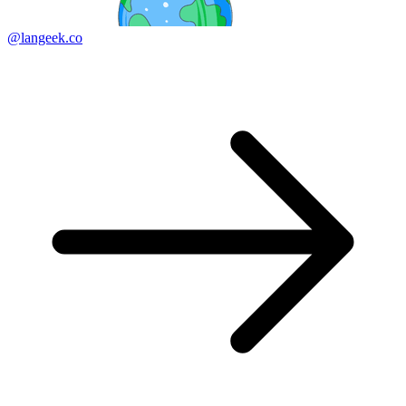
@langeek.co