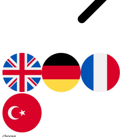
choose