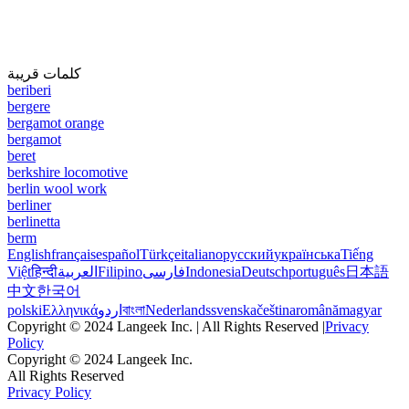
كلمات قريبة
beriberi
bergere
bergamot orange
bergamot
beret
berkshire locomotive
berlin wool work
berliner
berlinetta
berm
English
français
español
Türkçe
italiano
русский
українська
Tiếng
Việt
हिन्दी
العربية
Filipino
فارسی
Indonesia
Deutsch
português
日本語
中文
한국어
polski
Ελληνικά
اردو
বাংলা
Nederlands
svenska
čeština
română
magyar
Copyright © 2024 Langeek Inc. | All Rights Reserved |
Privacy
Policy
Copyright © 2024 Langeek Inc.
All Rights Reserved
Privacy Policy