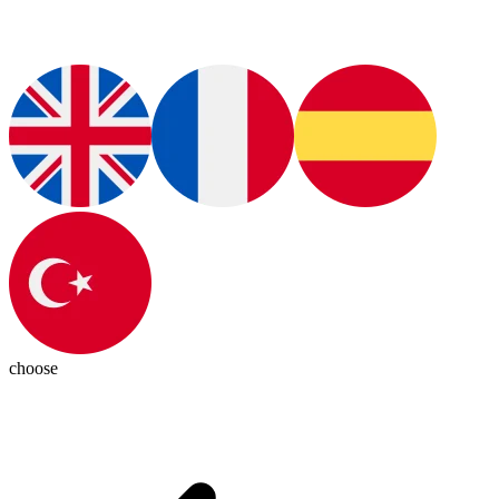
choose