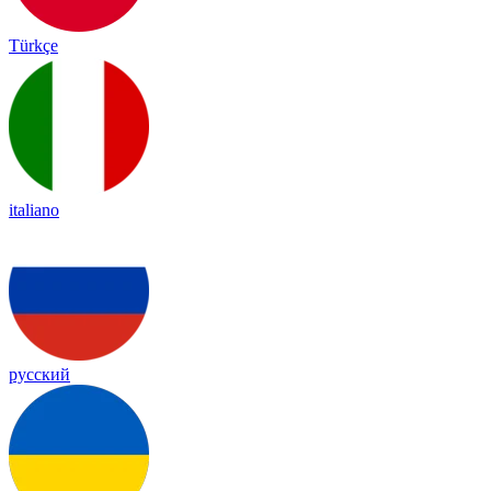
Türkçe
italiano
русский