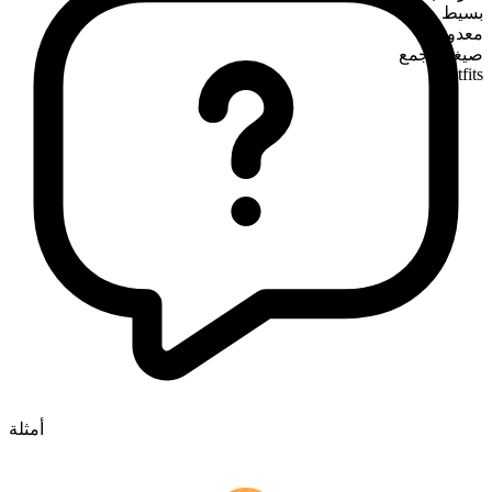
بسيط
معدود
صيغة الجمع
outfits
أمثلة