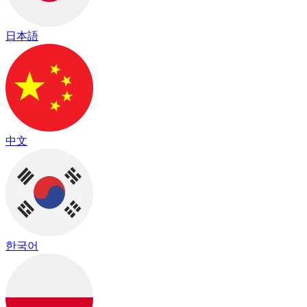
日本語
中文
한국어