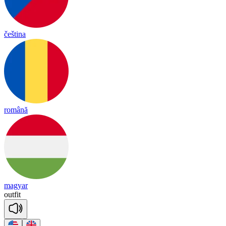
čeština
română
magyar
out
fit