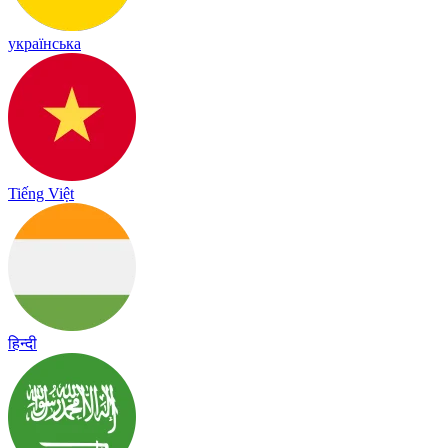
українська
Tiếng Việt
हिन्दी