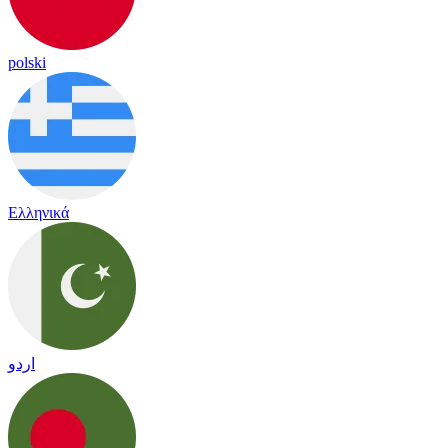
polski
Ελληνικά
اردو