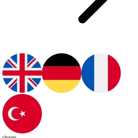
choose