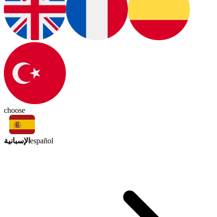
choose
الإسبانية
español