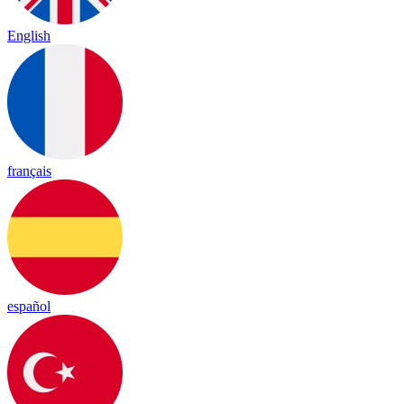
English
français
español