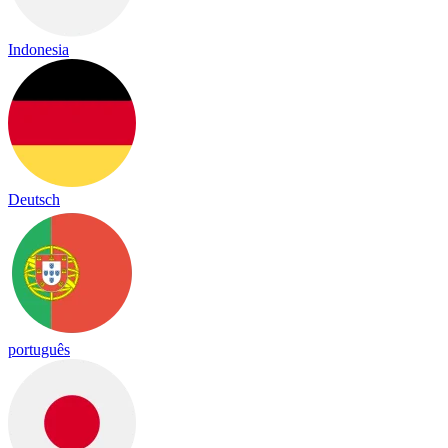
Indonesia
Deutsch
português