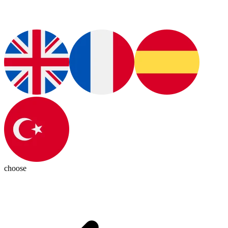
choose