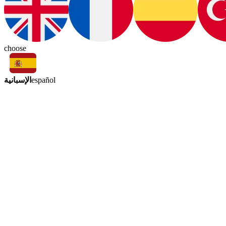
choose
الإسبانية
español