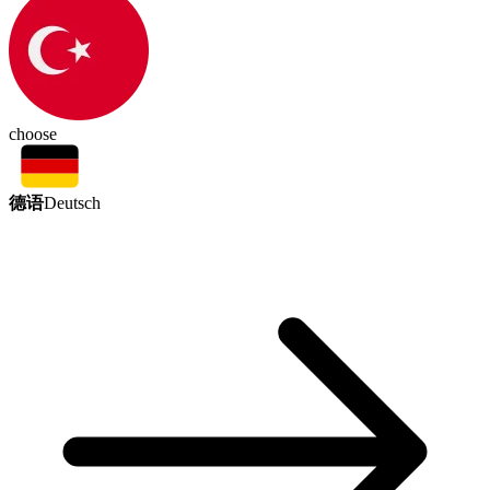
choose
德语
Deutsch