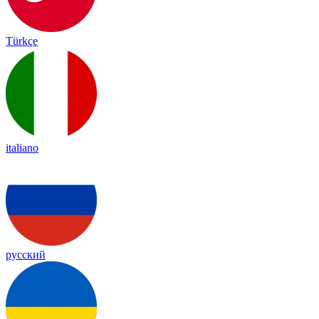
Türkçe
italiano
русский