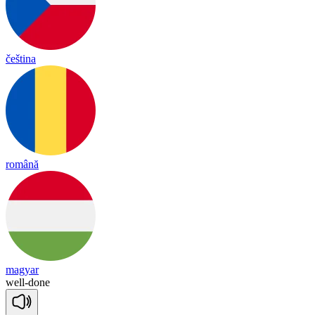
čeština
română
magyar
well
-
done