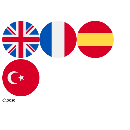
choose