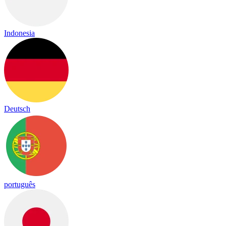
Indonesia
Deutsch
português