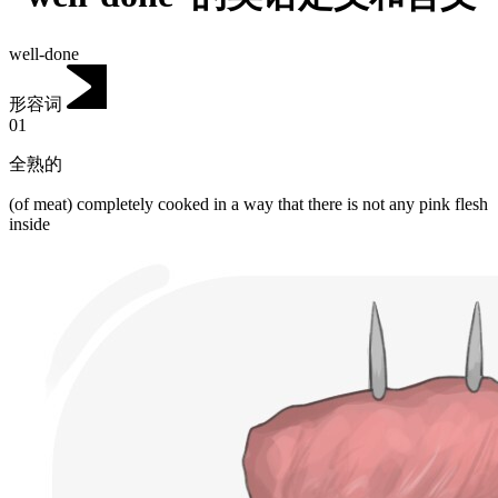
well-done
形容词
01
全熟的
(of meat) completely cooked in a way that there is not any pink flesh
inside