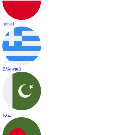
polski
Ελληνικά
اردو