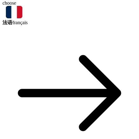
choose
法语
français