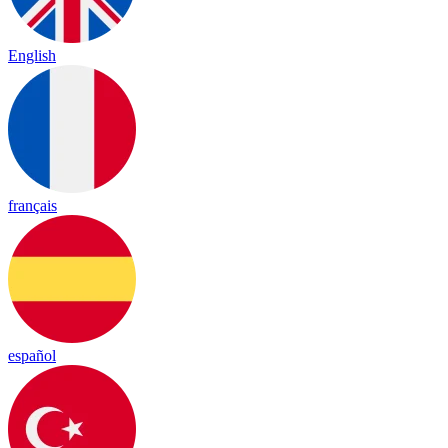
English
français
español