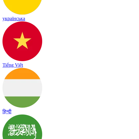
українська
Tiếng Việt
हिन्दी