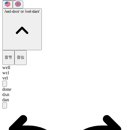
/wɛl-dʌn/
or /vel-dan/
音节
音位
well
wɛl
vel
done
dʌn
dan