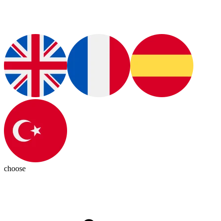
choose