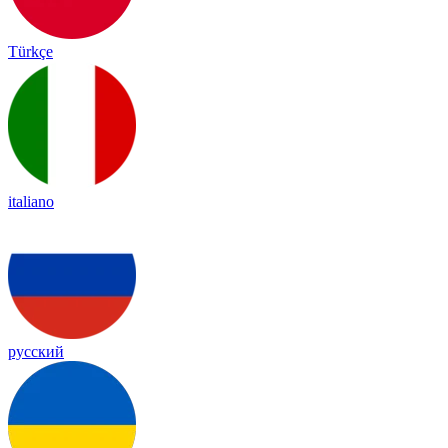
Türkçe
italiano
русский