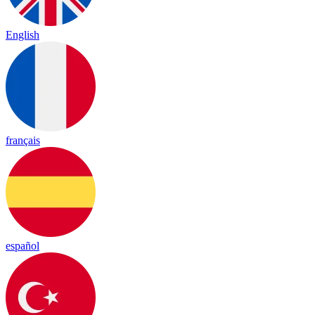
English
français
español