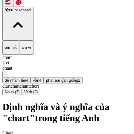
/ʧɑ:t/
or /chaat/
âm tiết
âm vị
chart
ʧɑ:t
chaat
dễ nhầm lẫn
4
vần
4
phát âm gần giống
1
clart
chait
chant
chert
Noun
(
3
)
Verb
(
2
)
Định nghĩa và ý nghĩa của
"chart"trong tiếng Anh
Chart