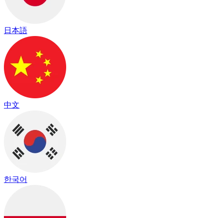
日本語
中文
한국어