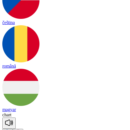
čeština
română
magyar
chart