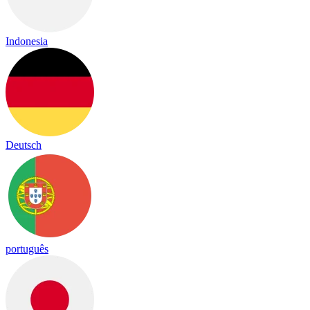
Indonesia
Deutsch
português