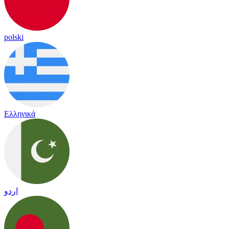
polski
Ελληνικά
اردو