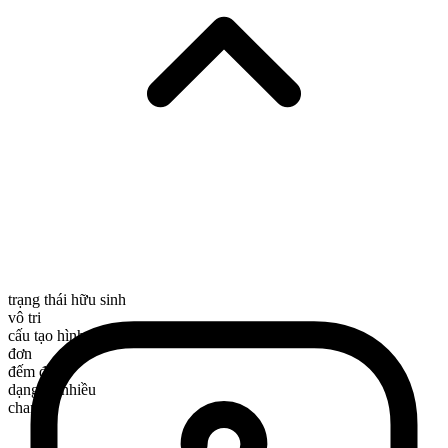
trạng thái hữu sinh
vô tri
cấu tạo hình thái
đơn
đếm được
dạng số nhiều
charts