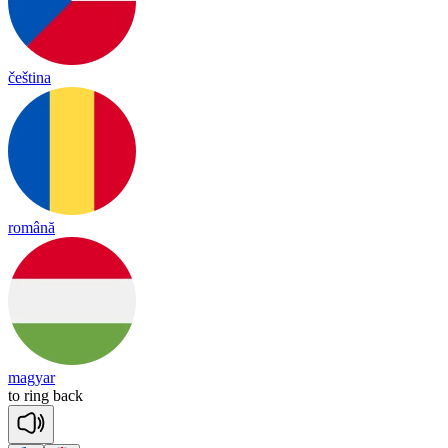
čeština
română
magyar
to
ring
back