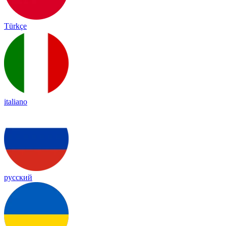
Türkçe
italiano
русский