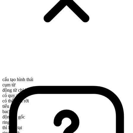
cấu tạo hình thái
cụm từ
động từ chỉ hành động
có quy tắc
có thể tách rời
tiểu từ
back
động từ gốc
ring
thì hiện tại
ring back