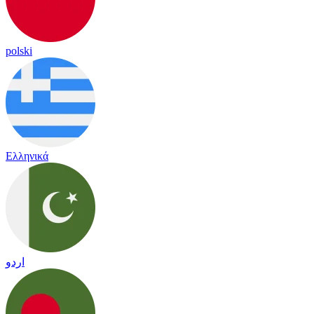
polski
Ελληνικά
اردو