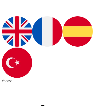
choose