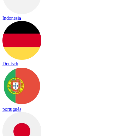
Indonesia
Deutsch
português