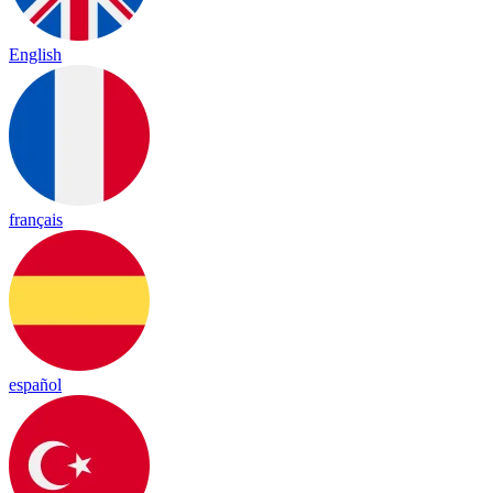
English
français
español