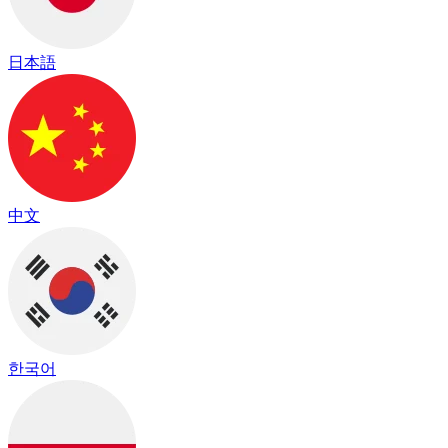
日本語
中文
한국어