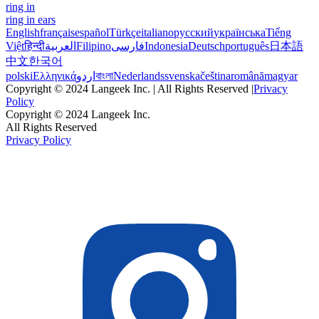
ring in
ring in ears
English
français
español
Türkçe
italiano
русский
українська
Tiếng
Việt
हिन्दी
العربية
Filipino
فارسی
Indonesia
Deutsch
português
日本語
中文
한국어
polski
Ελληνικά
اردو
বাংলা
Nederlands
svenska
čeština
română
magyar
Copyright © 2024 Langeek Inc. | All Rights Reserved |
Privacy
Policy
Copyright © 2024 Langeek Inc.
All Rights Reserved
Privacy Policy