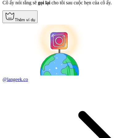
Cô ấy nói rằng sẽ
gọi lại
cho tôi sau cuộc hẹn của cô ấy.
Thêm ví dụ
@langeek.co