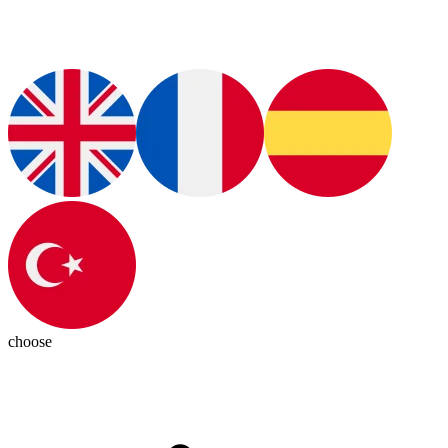
choose