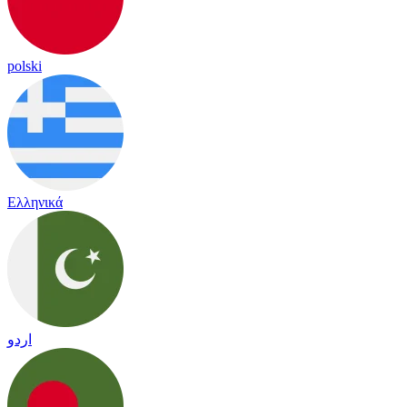
polski
Ελληνικά
اردو