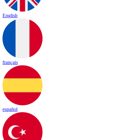
English
français
español