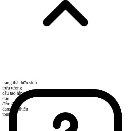
trạng thái hữu sinh
trừu tượng
cấu tạo hình thái
đơn
đếm được
dạng số nhiều
tours