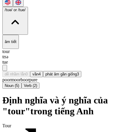
/tʊə/
or /tue/
âm tiết
tour
tʊə
tue
dễ nhầm lẫn
0
vần
4
phát âm gần giống
3
poor
moor
boor
pure
Noun
(
5
)
Verb
(
2
)
Định nghĩa và ý nghĩa của
"tour"trong tiếng Anh
Tour