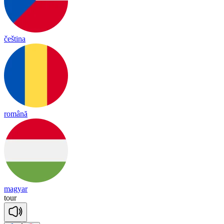
čeština
română
magyar
tour