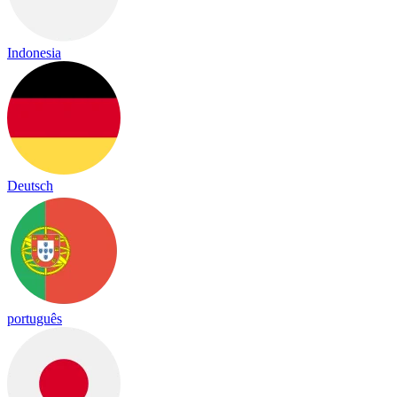
Indonesia
Deutsch
português