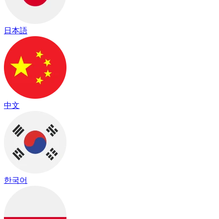
日本語
中文
한국어