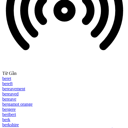
Từ Gần
beret
bereft
bereavement
bereaved
bereave
bergamot orange
bergere
beriberi
berk
berkshire