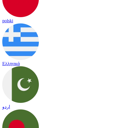
polski
Ελληνικά
اردو