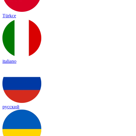
Türkçe
italiano
русский