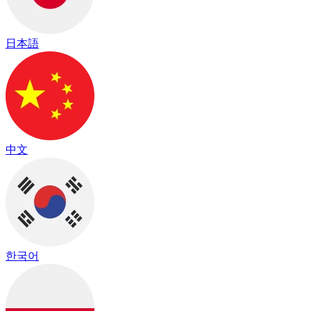
日本語
中文
한국어