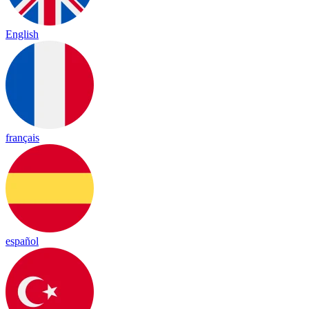
English
français
español