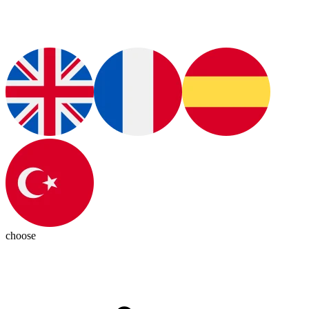
choose