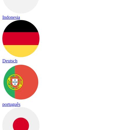
Indonesia
Deutsch
português