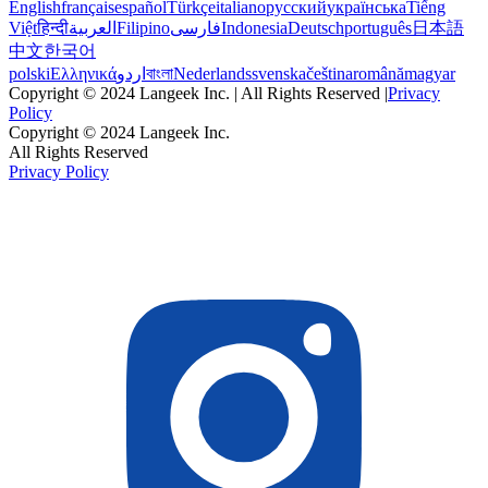
English
français
español
Türkçe
italiano
русский
українська
Tiếng
Việt
हिन्दी
العربية
Filipino
فارسی
Indonesia
Deutsch
português
日本語
中文
한국어
polski
Ελληνικά
اردو
বাংলা
Nederlands
svenska
čeština
română
magyar
Copyright © 2024 Langeek Inc. | All Rights Reserved |
Privacy
Policy
Copyright © 2024 Langeek Inc.
All Rights Reserved
Privacy Policy