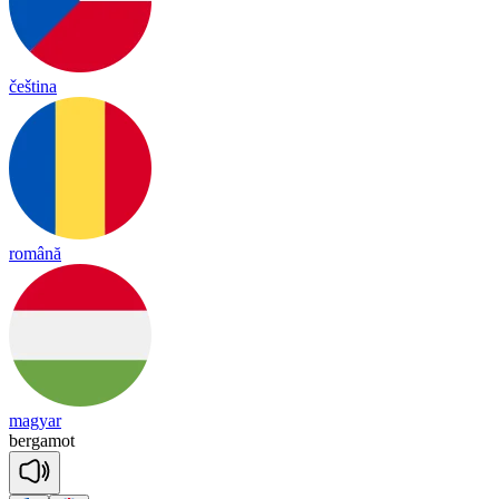
čeština
română
magyar
ber
ga
mot