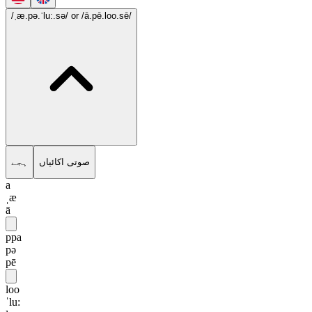
/ˌæ.pə.ˈlu:.sə/
or /ā.pē.loo.sē/
ہجے
صوتی اکائیاں
a
ˌæ
ā
ppa
pə
pē
loo
ˈlu: