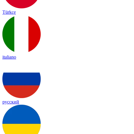
Türkçe
italiano
русский