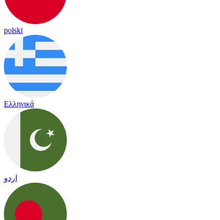
polski
Ελληνικά
اردو