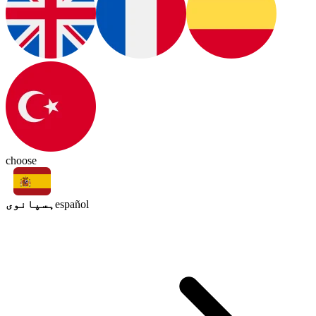
choose
ہسپانوی
español