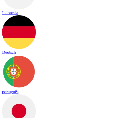
Indonesia
Deutsch
português