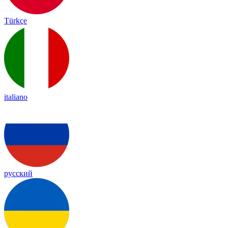
Türkçe
italiano
русский