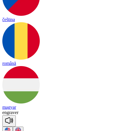
čeština
română
magyar
en
gra
ver