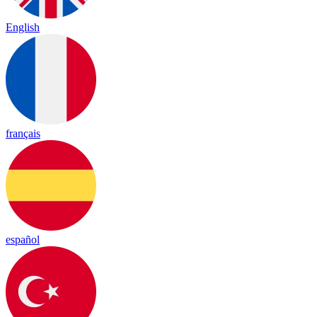
English
français
español