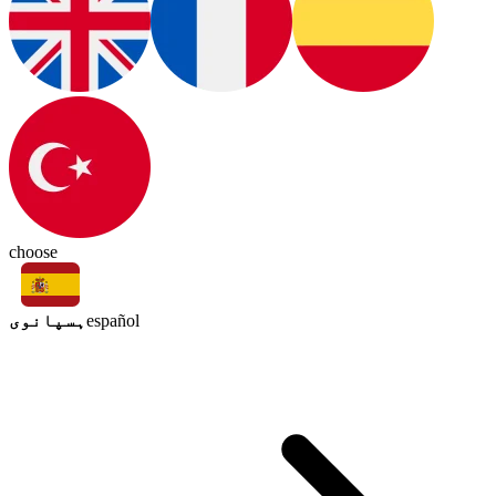
choose
ہسپانوی
español