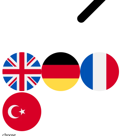
choose