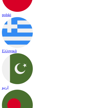
polski
Ελληνικά
اردو