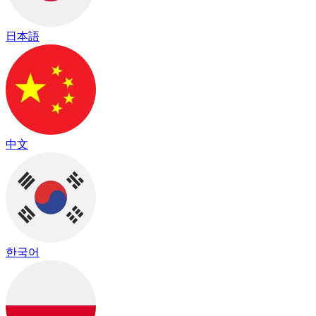
日本語
中文
한국어