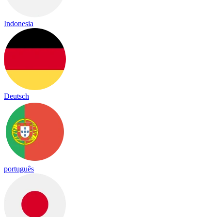
Indonesia
Deutsch
português