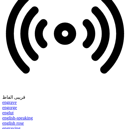
قریبی الفاظ
engrave
engorge
englut
english-speaking
english rose
engraving