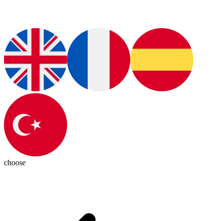
choose