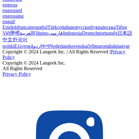
engross
engrossed
engrossing
engulf
English
français
español
Türkçe
italiano
русский
українська
Tiếng
Việt
हिन्दी
العربية
Filipino
فارسی
Indonesia
Deutsch
português
日本語
中文
한국어
polski
Ελληνικά
اردو
বাংলা
Nederlands
svenska
čeština
română
magyar
Copyright © 2024 Langeek Inc. | All Rights Reserved |
Privacy
Policy
Copyright © 2024 Langeek Inc.
All Rights Reserved
Privacy Policy