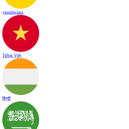
українська
Tiếng Việt
हिन्दी