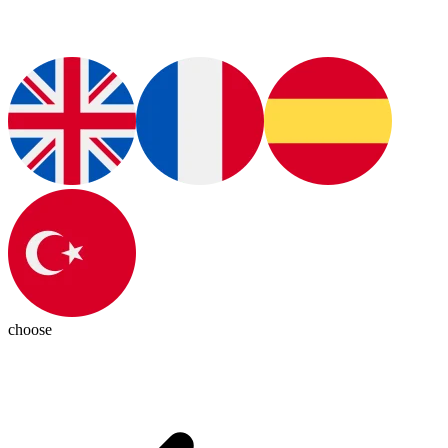
choose