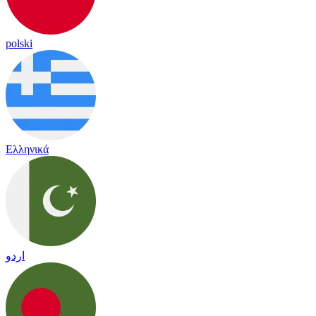
polski
Ελληνικά
اردو