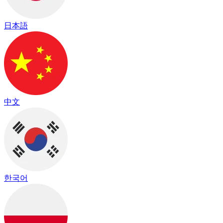
日本語
中文
한국어