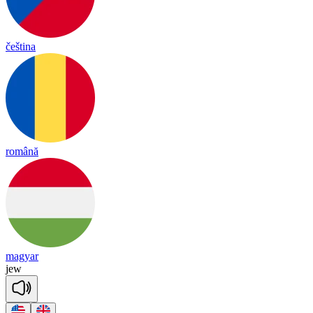
čeština
română
magyar
jew