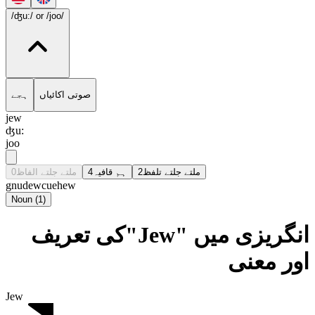
/ʤu:/
or /joo/
صوتی اکائیاں
ہجے
jew
ʤu:
joo
0
ملتے جلتے الفاظ
4
ہم قافیہ
2
ملتے جلتے تلفظ
gnu
dew
cue
hew
Noun
(
1
)
انگریزی میں "Jew"کی تعریف
اور معنی
Jew