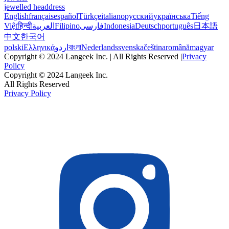
jewelled headdress
English
français
español
Türkçe
italiano
русский
українська
Tiếng
Việt
हिन्दी
العربية
Filipino
فارسی
Indonesia
Deutsch
português
日本語
中文
한국어
polski
Ελληνικά
اردو
বাংলা
Nederlands
svenska
čeština
română
magyar
Copyright © 2024 Langeek Inc. | All Rights Reserved |
Privacy
Policy
Copyright © 2024 Langeek Inc.
All Rights Reserved
Privacy Policy