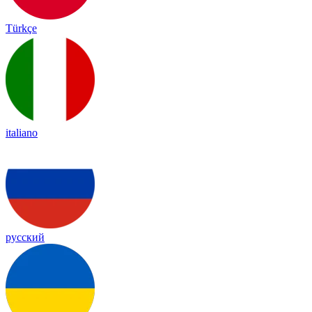
Türkçe
italiano
русский