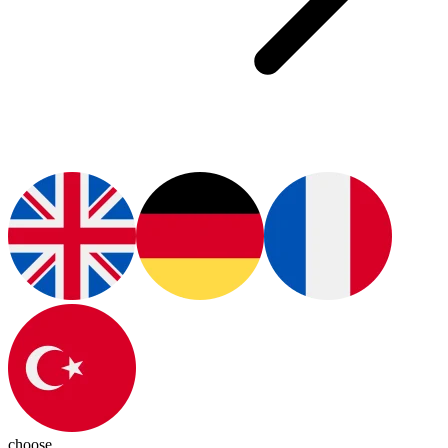
choose