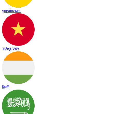
українська
Tiếng Việt
हिन्दी