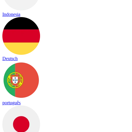
Indonesia
Deutsch
português