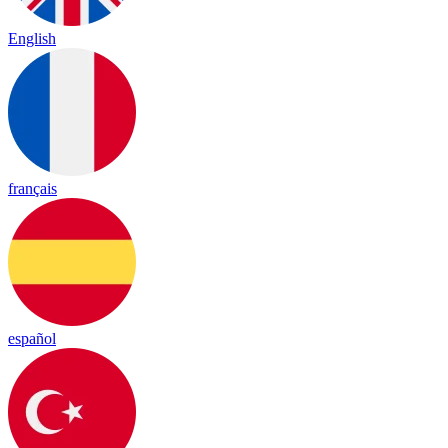
English
français
español