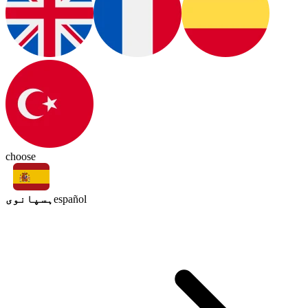
choose
ہسپانوی
español