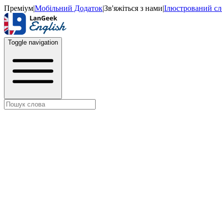
Преміум
|
Мобільний Додаток
|
Зв'яжіться з нами
|
Ілюстрований с
Toggle navigation