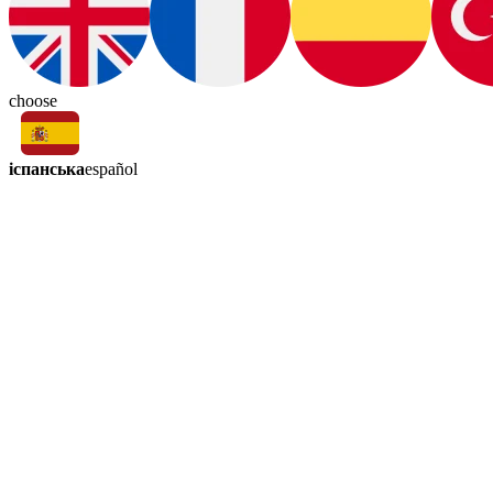
choose
іспанська
español