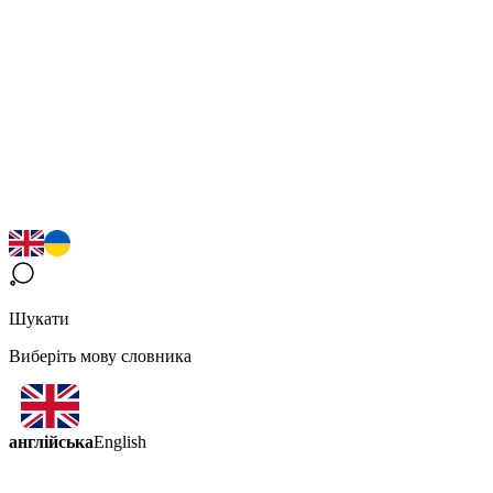
Шукати
Виберіть мову словника
англійська
English