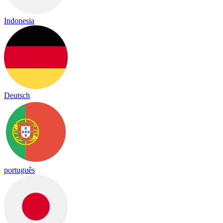
Indonesia
Deutsch
português