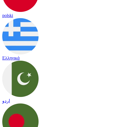
polski
Ελληνικά
اردو