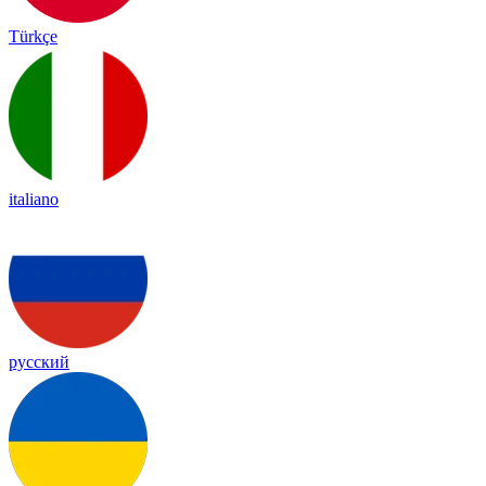
Türkçe
italiano
русский