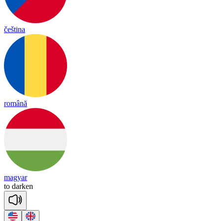
čeština
română
magyar
to
dar
ken