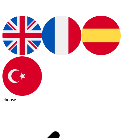
choose