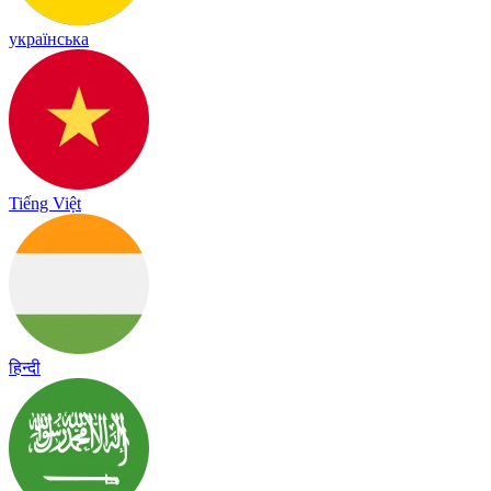
українська
Tiếng Việt
हिन्दी