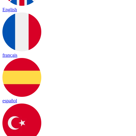
English
français
español