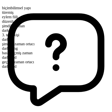
biçimbilimsel yapı
türemiş
eylem fiili
düzenli
şimdiki zaman
darken
3. tekil kişi
darkens
şimdiki zaman ortacı
darkening
basit geçmiş zaman
darkened
geçmiş zaman ortacı
darkened