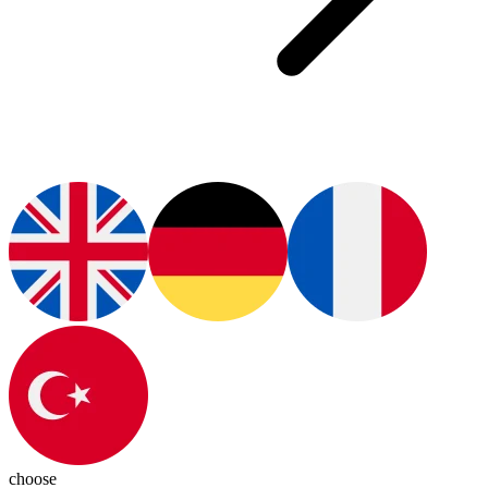
choose