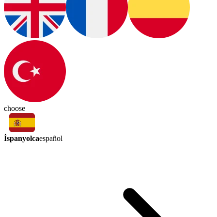
choose
İspanyolca
español