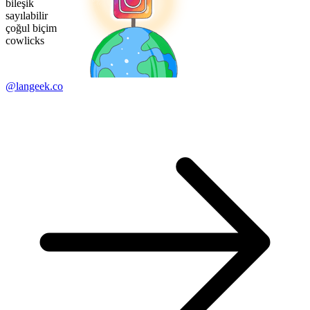
bileşik
sayılabilir
çoğul biçim
cowlicks
@langeek.co