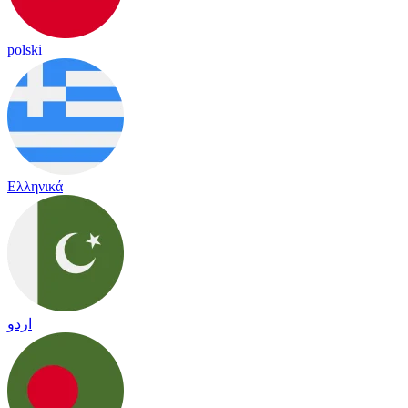
polski
Ελληνικά
اردو