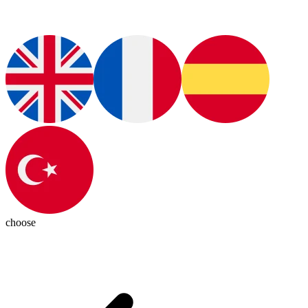
choose