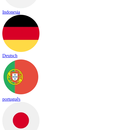
Indonesia
Deutsch
português