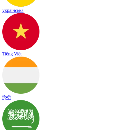
українська
Tiếng Việt
हिन्दी