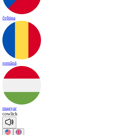
čeština
română
magyar
cow
lick