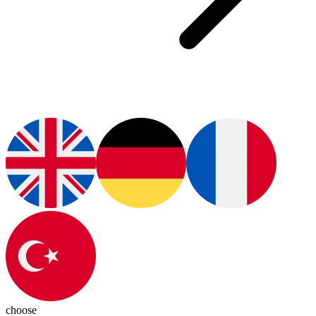
choose