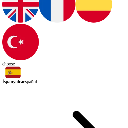
choose
İspanyolca
español