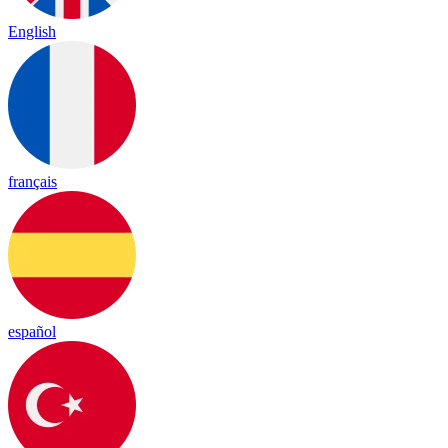
English
français
español