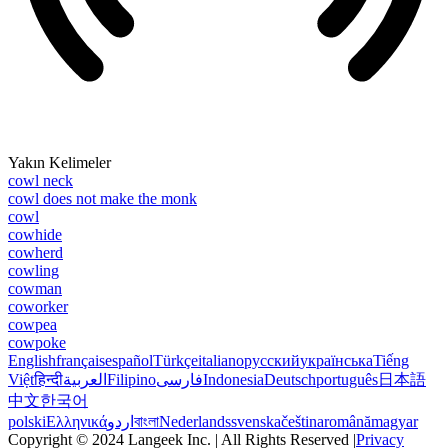
Yakın Kelimeler
cowl neck
cowl does not make the monk
cowl
cowhide
cowherd
cowling
cowman
coworker
cowpea
cowpoke
English
français
español
Türkçe
italiano
русский
українська
Tiếng
Việt
हिन्दी
العربية
Filipino
فارسی
Indonesia
Deutsch
português
日本語
中文
한국어
polski
Ελληνικά
اردو
বাংলা
Nederlands
svenska
čeština
română
magyar
Copyright © 2024 Langeek Inc. | All Rights Reserved |
Privacy