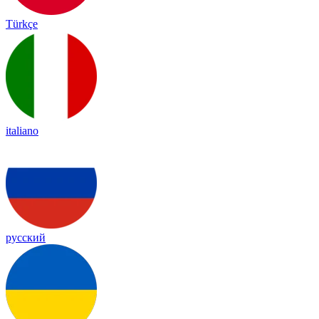
Türkçe
italiano
русский