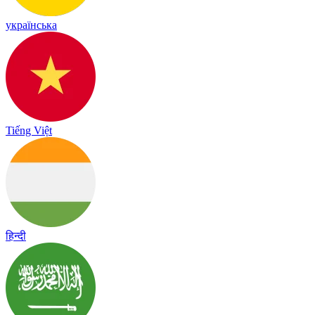
українська
Tiếng Việt
हिन्दी