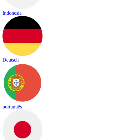
Indonesia
Deutsch
português