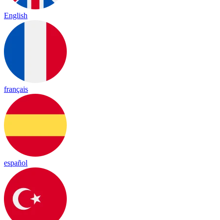
English
français
español