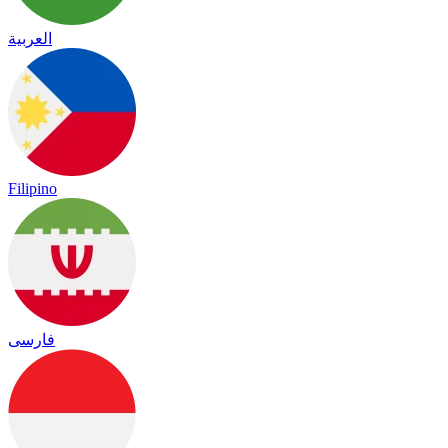
العربية
Filipino
فارسی