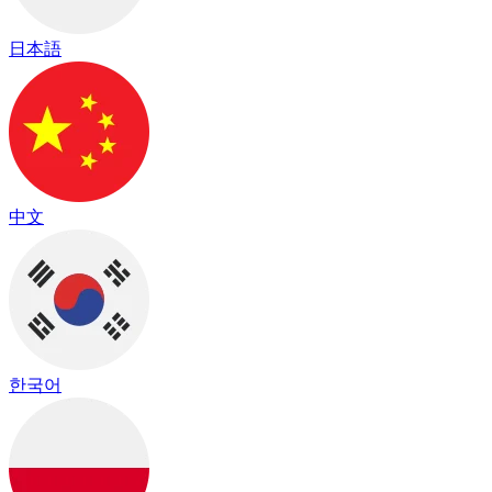
日本語
中文
한국어