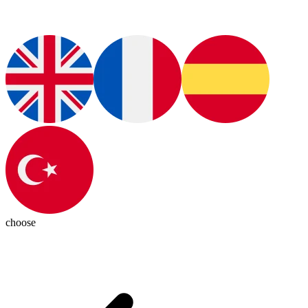
choose