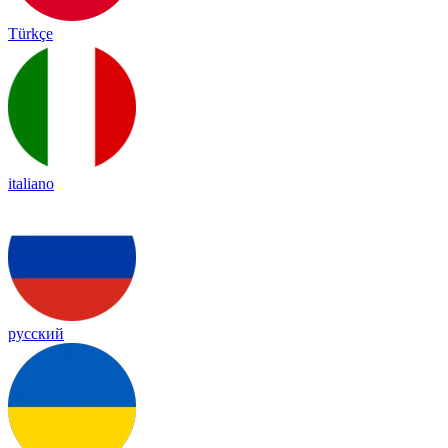
Türkçe
italiano
русский