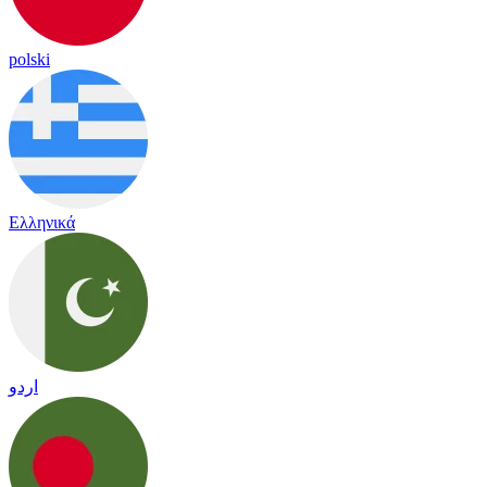
polski
Ελληνικά
اردو