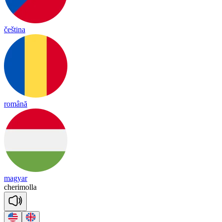
čeština
română
magyar
che
ri
mo
lla