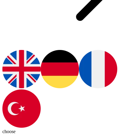
choose