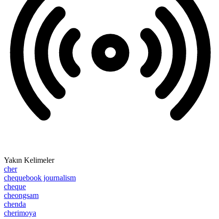
Yakın Kelimeler
cher
chequebook journalism
cheque
cheongsam
chenda
cherimoya