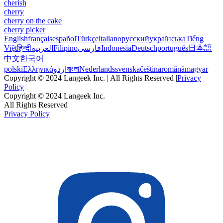
cherish
cherry
cherry on the cake
cherry picker
English
français
español
Türkçe
italiano
русский
українська
Tiếng
Việt
हिन्दी
العربية
Filipino
فارسی
Indonesia
Deutsch
português
日本語
中文
한국어
polski
Ελληνικά
اردو
বাংলা
Nederlands
svenska
čeština
română
magyar
Copyright © 2024 Langeek Inc. | All Rights Reserved |
Privacy
Policy
Copyright © 2024 Langeek Inc.
All Rights Reserved
Privacy Policy