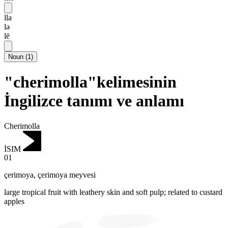
lla
lə
lē
Noun
(
1
)
"cherimolla"kelimesinin
İngilizce tanımı ve anlamı
Cherimolla
İSIM
01
çerimoya
,
çerimoya meyvesi
large tropical fruit with leathery skin and soft pulp; related to custard
apples