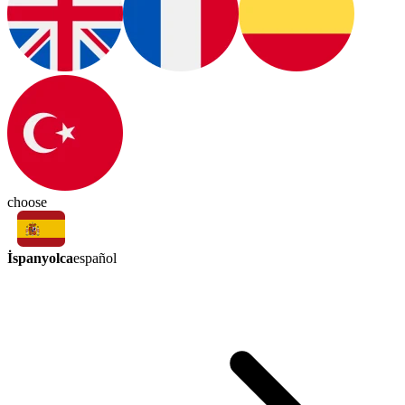
choose
İspanyolca
español