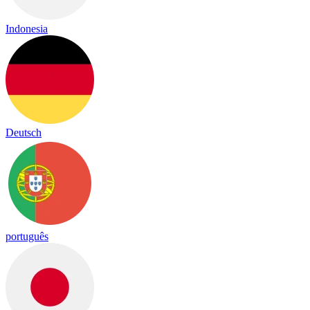
Indonesia
Deutsch
português