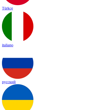
Türkçe
italiano
русский