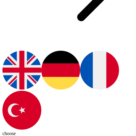
choose