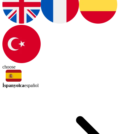
choose
İspanyolca
español