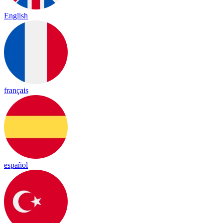
English
français
español