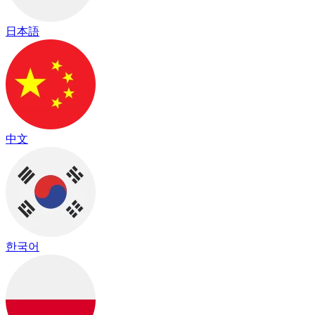
日本語
中文
한국어