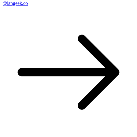
@langeek.co