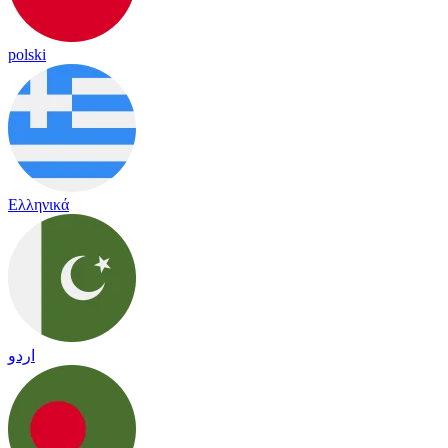
polski
Ελληνικά
اردو