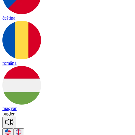
čeština
română
magyar
bug
ler