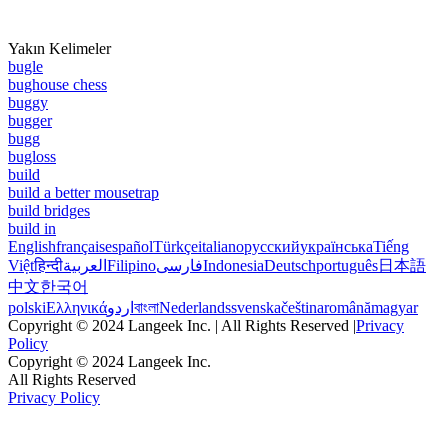
Yakın Kelimeler
bugle
bughouse chess
buggy
bugger
bugg
bugloss
build
build a better mousetrap
build bridges
build in
English
français
español
Türkçe
italiano
русский
українська
Tiếng
Việt
हिन्दी
العربية
Filipino
فارسی
Indonesia
Deutsch
português
日本語
中文
한국어
polski
Ελληνικά
اردو
বাংলা
Nederlands
svenska
čeština
română
magyar
Copyright © 2024 Langeek Inc. | All Rights Reserved |
Privacy
Policy
Copyright © 2024 Langeek Inc.
All Rights Reserved
Privacy Policy