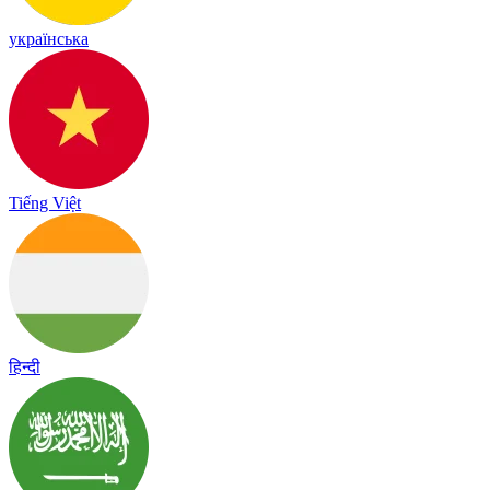
українська
Tiếng Việt
हिन्दी