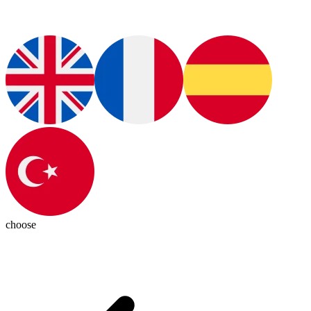
choose