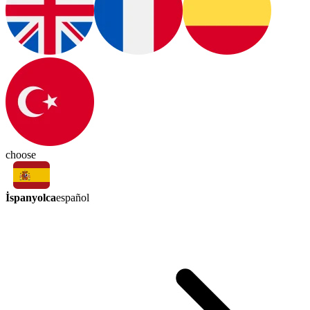
choose
İspanyolca
español