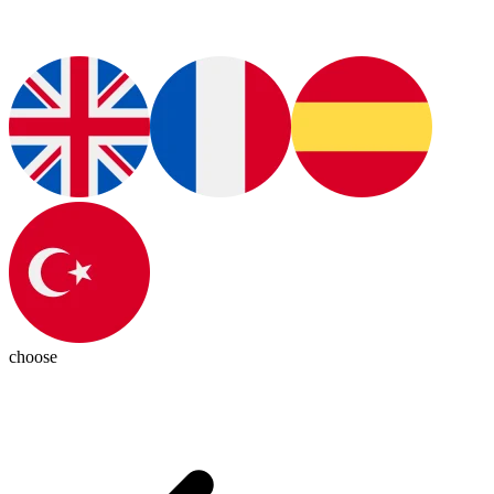
choose