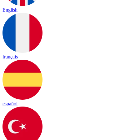
English
français
español