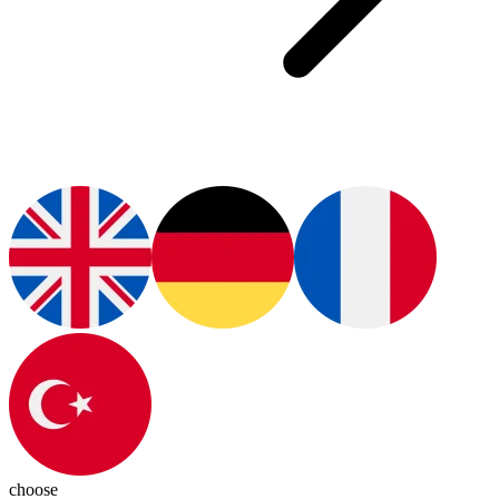
choose