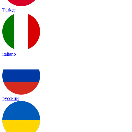
Türkçe
italiano
русский