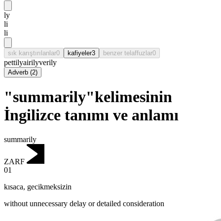
ly
li
li
sık karıştırılanlar
0
kafiyeler
3
benzer telaffuzlar
0
pettily
airily
verily
Adverb
(
2
)
"summarily"kelimesinin
İngilizce tanımı ve anlamı
summarily
ZARF
01
kısaca
,
gecikmeksizin
without unnecessary delay or detailed consideration