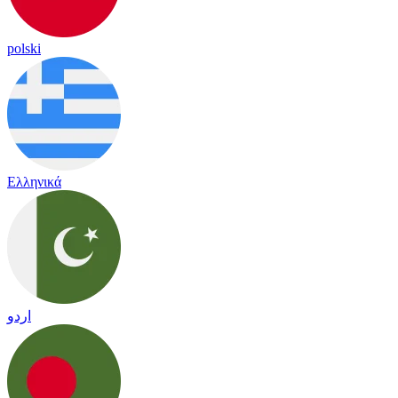
polski
Ελληνικά
اردو