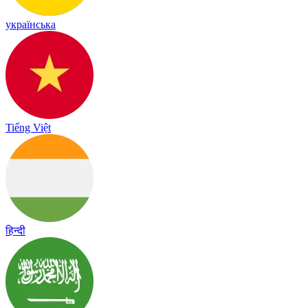
українська
Tiếng Việt
हिन्दी