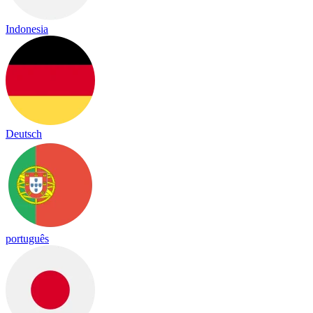
Indonesia
Deutsch
português