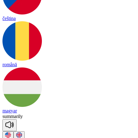
čeština
română
magyar
su
mma
ri
ly