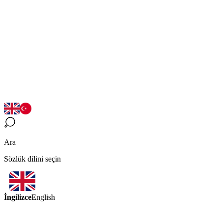
Ara
Sözlük dilini seçin
İngilizce
English