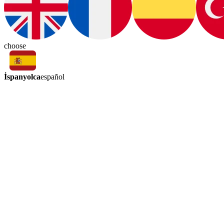
choose
İspanyolca
español