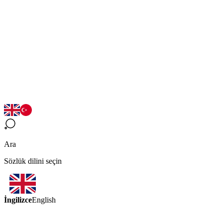
Ara
Sözlük dilini seçin
İngilizce
English