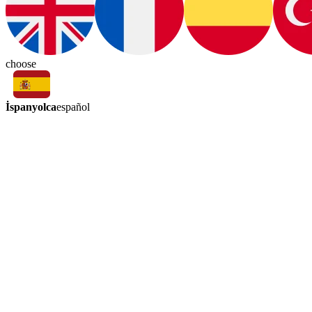
choose
İspanyolca
español