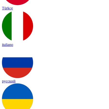
Türkçe
italiano
русский