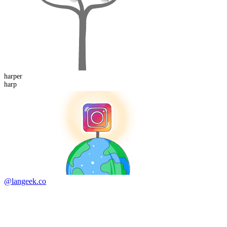
harp
er
harp
@langeek.co