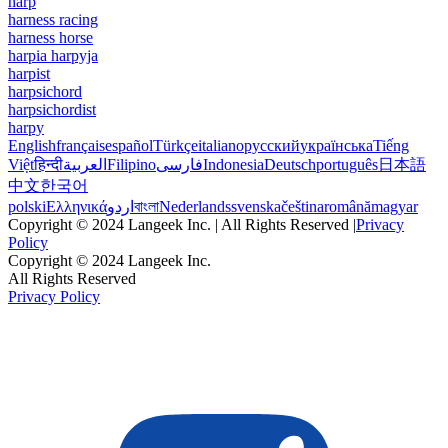
harp
harness racing
harness horse
harpia harpyja
harpist
harpsichord
harpsichordist
harpy
English
français
español
Türkçe
italiano
русский
українська
Tiếng
Việt
हिन्दी
العربية
Filipino
فارسی
Indonesia
Deutsch
português
日本語
中文
한국어
polski
Ελληνικά
اردو
বাংলা
Nederlands
svenska
čeština
română
magyar
Copyright © 2024 Langeek Inc. | All Rights Reserved |
Privacy
Policy
Copyright © 2024 Langeek Inc.
All Rights Reserved
Privacy Policy