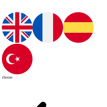
choose