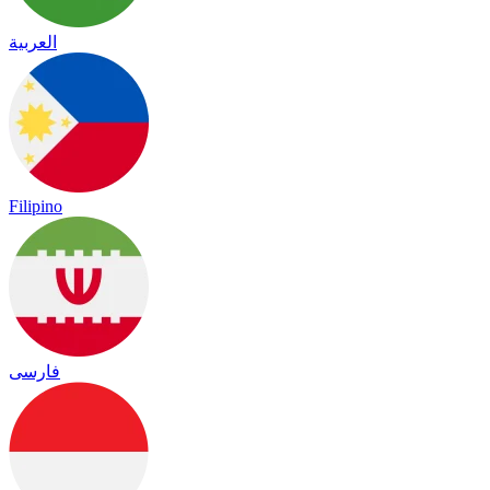
العربية
Filipino
فارسی