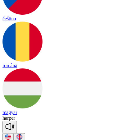
čeština
română
magyar
harper