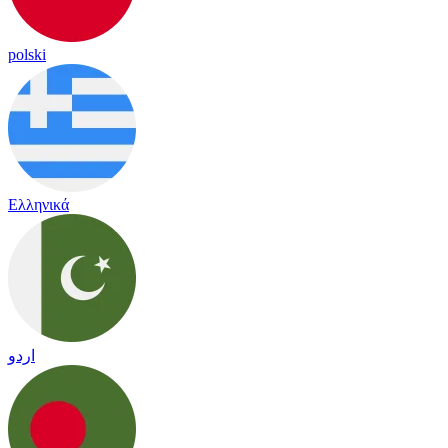
polski
Ελληνικά
اردو