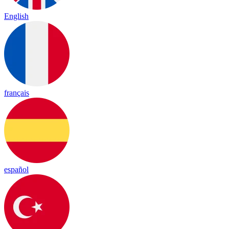
English
français
español