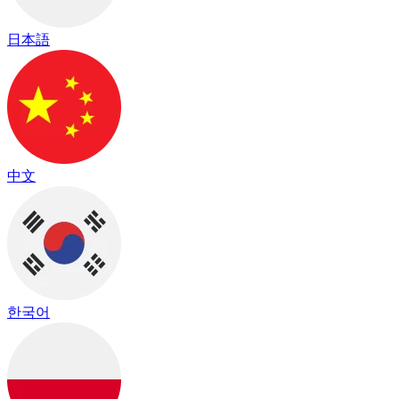
日本語
中文
한국어