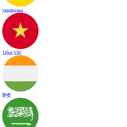
українська
Tiếng Việt
हिन्दी