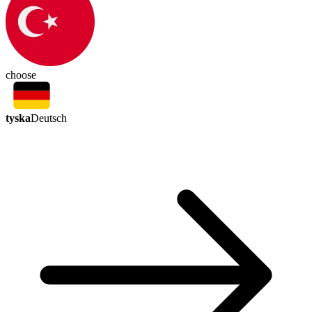
choose
tyska
Deutsch