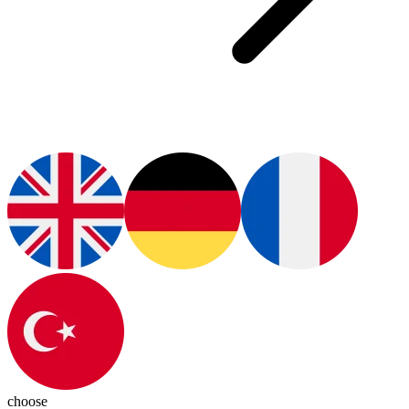
choose