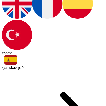
choose
spanska
español