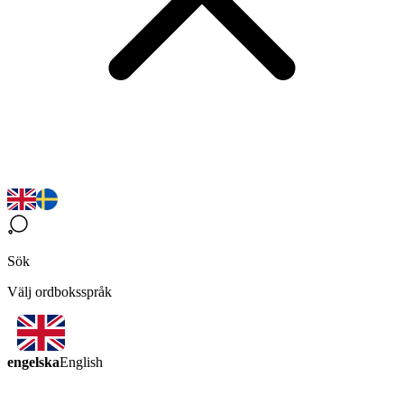
Sök
Välj ordboksspråk
engelska
English