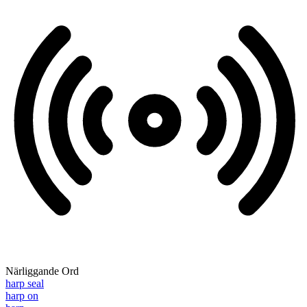
Närliggande Ord
harp seal
harp on