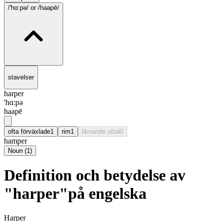
/'hɑ:pə/
or /haapē/
stavelser
harper
'hɑ:pə
haapē
ofta förväxlade
1
rim
1
liknande uttal
0
hamper
Noun
(
1
)
Definition och betydelse av
"harper"på engelska
Harper