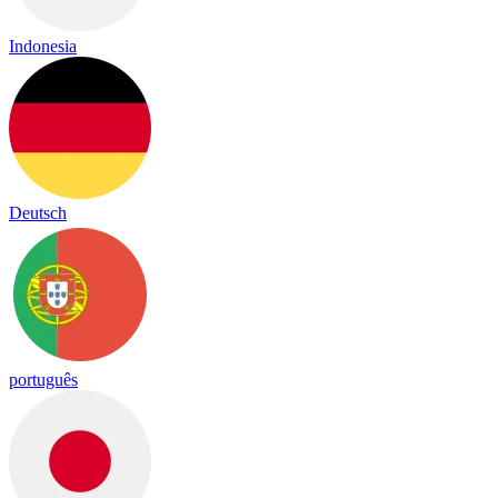
Indonesia
Deutsch
português