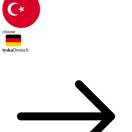
choose
tyska
Deutsch