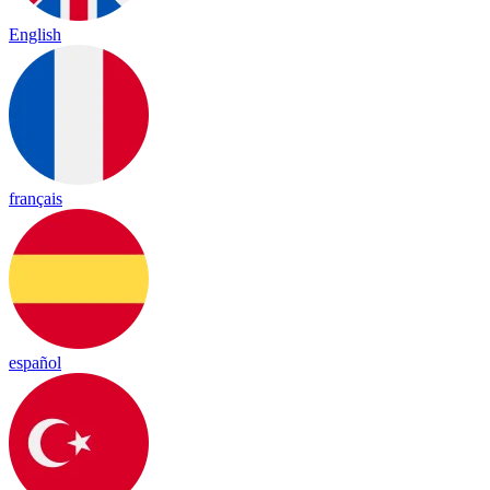
English
français
español