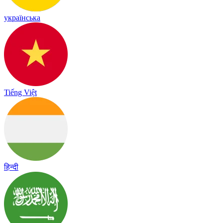
українська
Tiếng Việt
हिन्दी