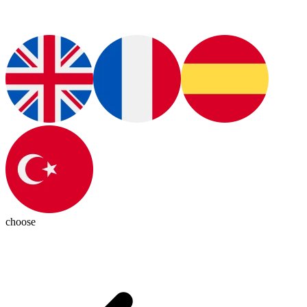
choose