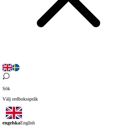
Sök
Välj ordboksspråk
engelska
English