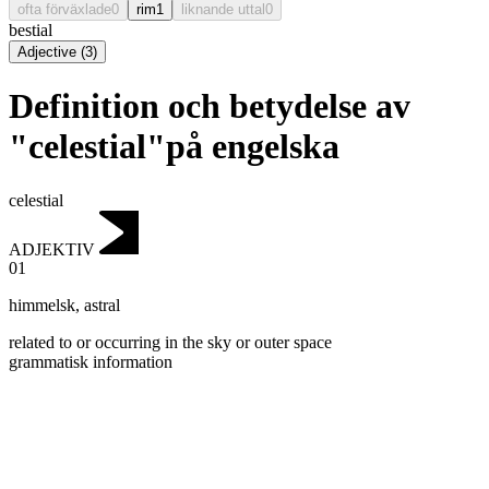
ofta förväxlade
0
rim
1
liknande uttal
0
bestial
Adjective
(
3
)
Definition och betydelse av
"celestial"på engelska
celestial
ADJEKTIV
01
himmelsk
,
astral
related to or occurring in the sky or outer space
grammatisk information