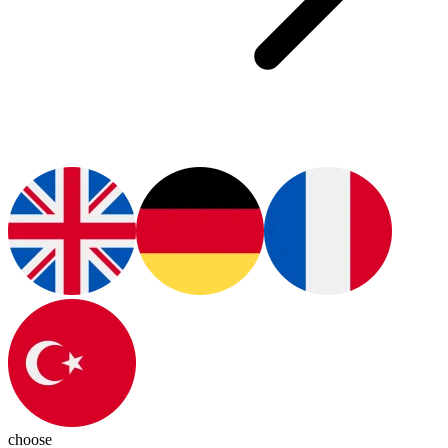
choose