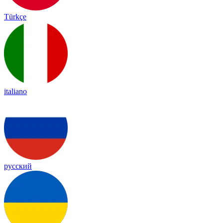
Türkçe
italiano
русский