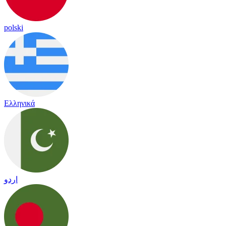
polski
Ελληνικά
اردو