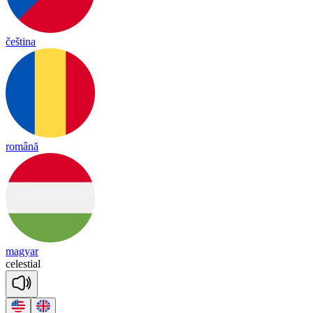
čeština
română
magyar
ce
les
tial