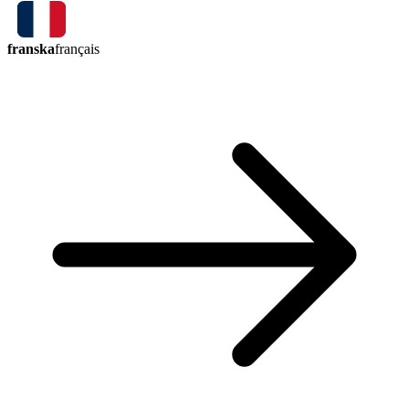
franska
français