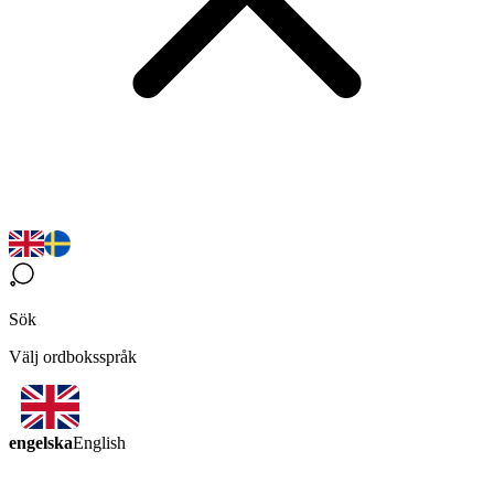
Sök
Välj ordboksspråk
engelska
English