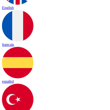
English
français
español