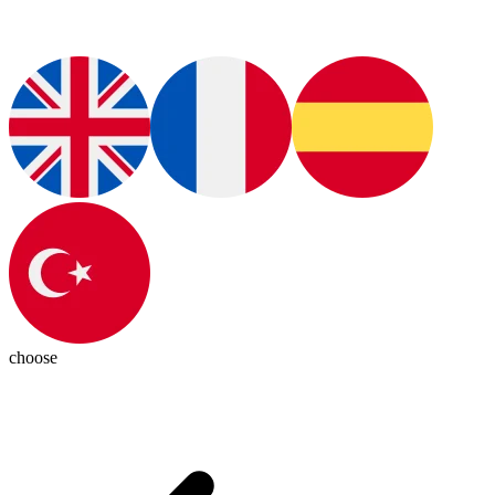
choose