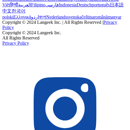
Việt
हिन्दी
العربية
Filipino
فارسی
Indonesia
Deutsch
português
日本語
中文
한국어
polski
Ελληνικά
اردو
বাংলা
Nederlands
svenska
čeština
română
magyar
Copyright © 2024 Langeek Inc. | All Rights Reserved |
Privacy
Policy
Copyright © 2024 Langeek Inc.
All Rights Reserved
Privacy Policy