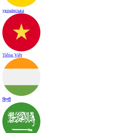
українська
Tiếng Việt
हिन्दी