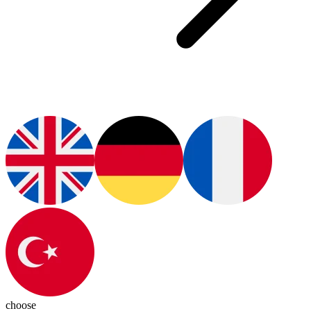
choose