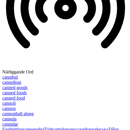
Närliggande Ord
cannibal
cannelloni
canned goods
canned foods
canned food
cannoli
cannon
cannonball along
cannula
cannular
English
français
español
Türkçe
italiano
русский
українська
Tiếng