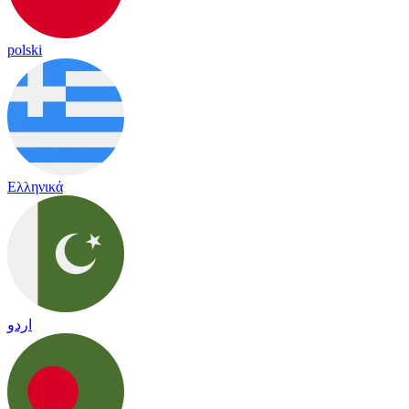
polski
Ελληνικά
اردو