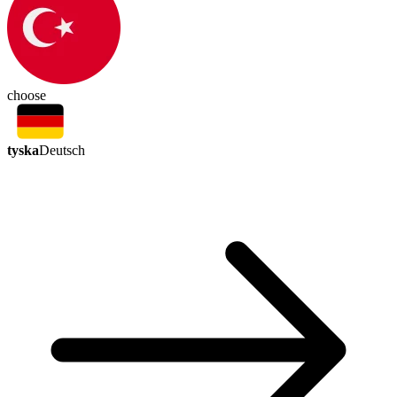
choose
tyska
Deutsch