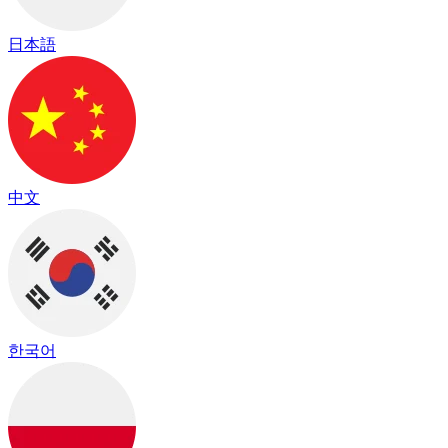
日本語
中文
한국어