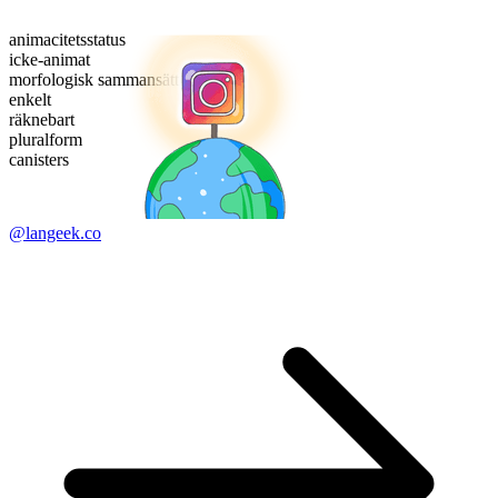
animacitetsstatus
icke-animat
morfologisk sammansättning
enkelt
räknebart
pluralform
canisters
@langeek.co