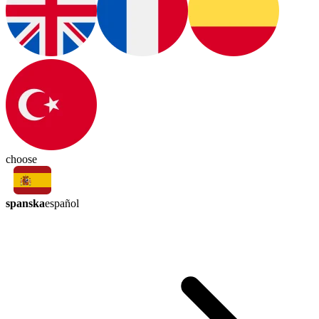
choose
spanska
español