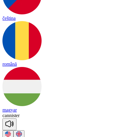
čeština
română
magyar
ca
nnis
ter