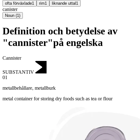
ofta förväxlade
1
rim
1
liknande uttal
1
canister
Noun
(
1
)
Definition och betydelse av
"cannister"på engelska
Cannister
SUBSTANTIV
01
metallbehållare
,
metallburk
metal container for storing dry foods such as tea or flour