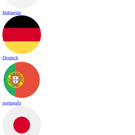
Indonesia
Deutsch
português