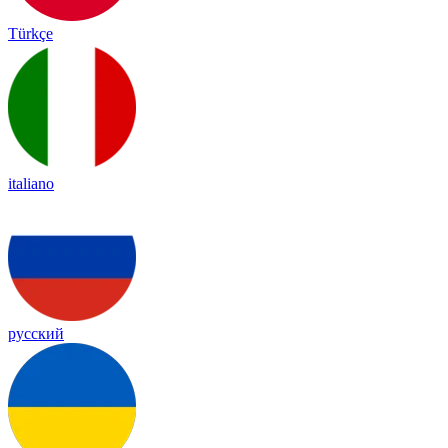
Türkçe
italiano
русский