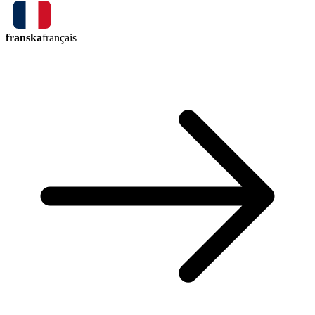
franska
français