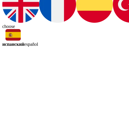
choose
испанский
español