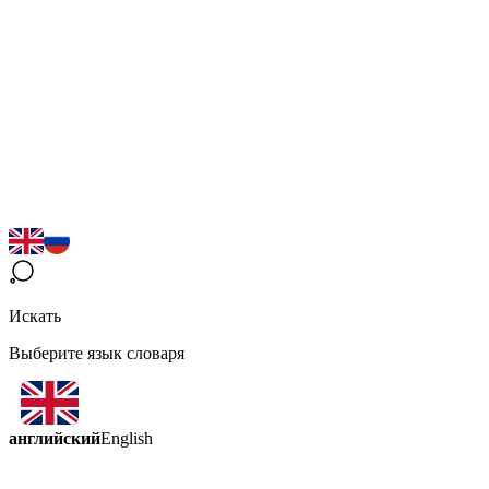
Искать
Выберите язык словаря
английский
English