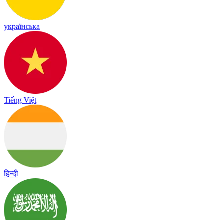
українська
Tiếng Việt
हिन्दी