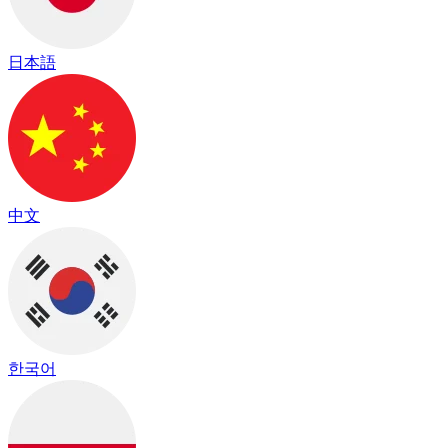
日本語
中文
한국어