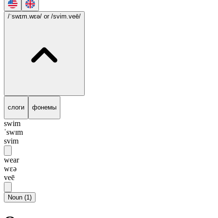
/ˈswɪm.wɛə/
or /svim.veē/
слоги
фонемы
swim
ˈswɪm
svim
wear
wɛə
veē
Noun
(
1
)