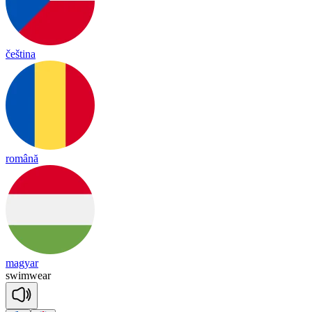
čeština
română
magyar
swim
wear