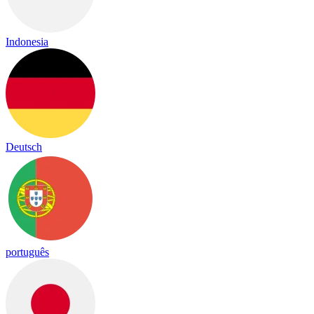
Indonesia
Deutsch
português