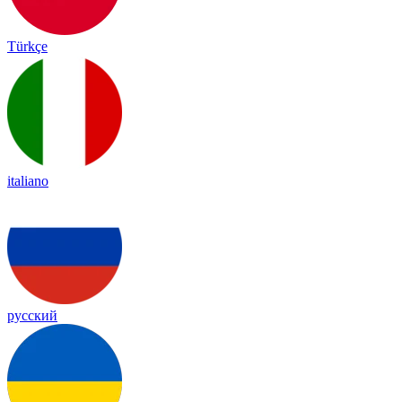
Türkçe
italiano
русский