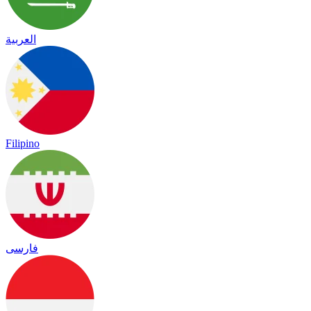
العربية
Filipino
فارسی