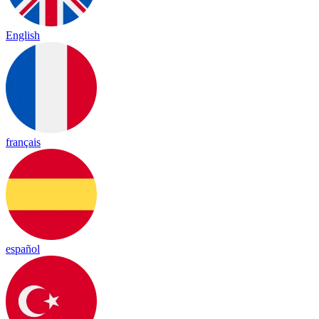
English
français
español