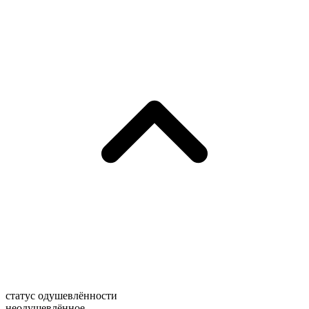
статус одушевлённости
неодушевлённое