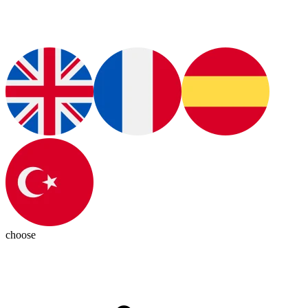
choose