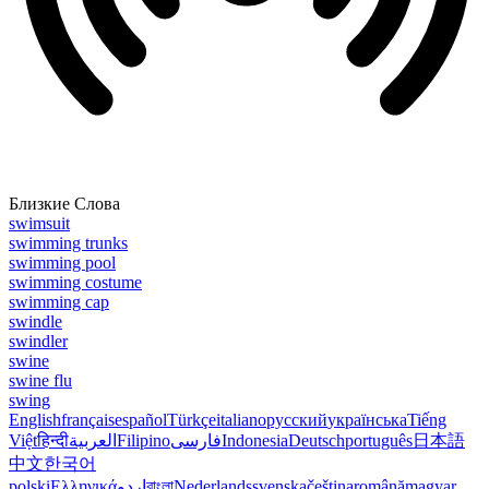
Близкие Слова
swimsuit
swimming trunks
swimming pool
swimming costume
swimming cap
swindle
swindler
swine
swine flu
swing
English
français
español
Türkçe
italiano
русский
українська
Tiếng
Việt
हिन्दी
العربية
Filipino
فارسی
Indonesia
Deutsch
português
日本語
中文
한국어
polski
Ελληνικά
اردو
বাংলা
Nederlands
svenska
čeština
română
magyar