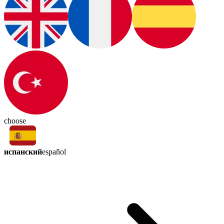
choose
испанский
español