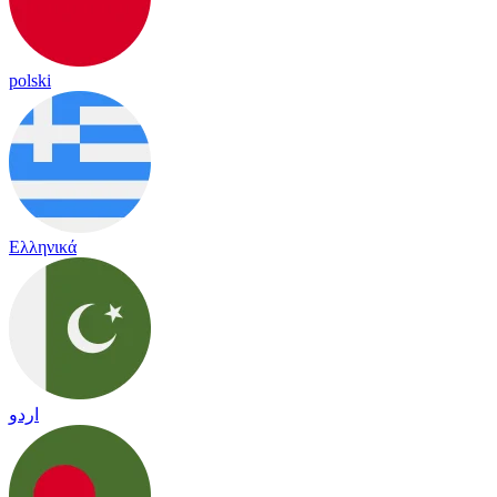
polski
Ελληνικά
اردو