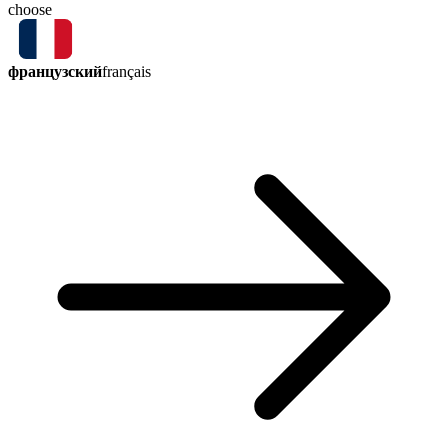
choose
французский
français