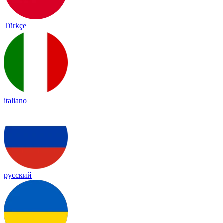
Türkçe
italiano
русский