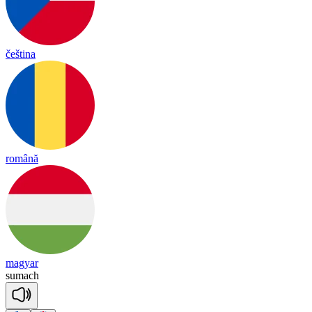
čeština
română
magyar
su
mach