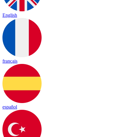
English
français
español