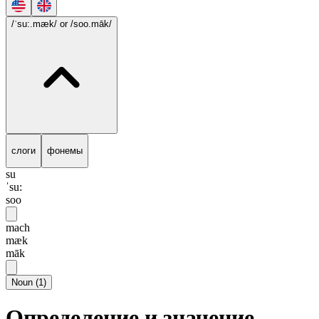
/ˈsu:.mæk/
or /soo.māk/
слоги
фонемы
su
ˈsu:
soo
mach
mæk
māk
Noun
(
1
)
Определение и значение