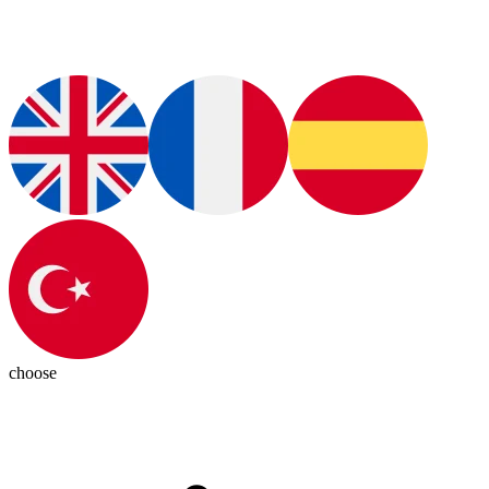
choose