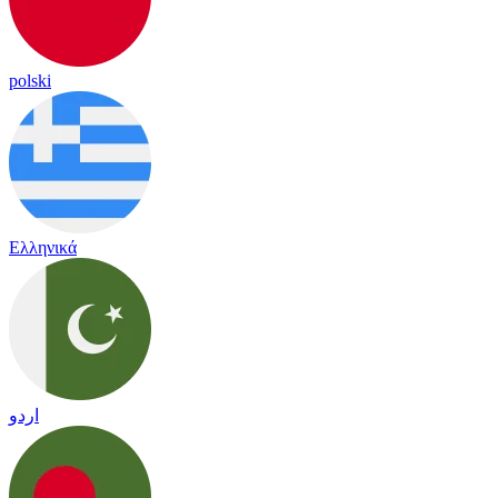
polski
Ελληνικά
اردو