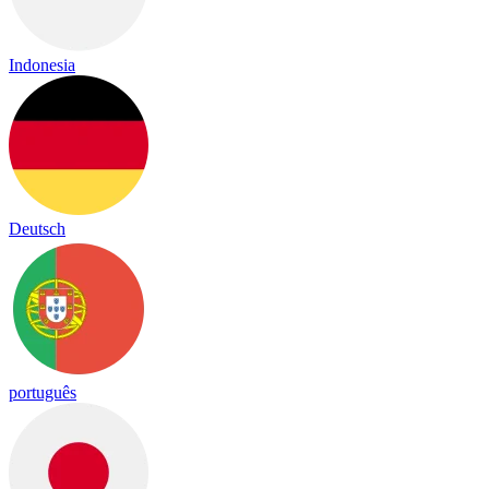
Indonesia
Deutsch
português