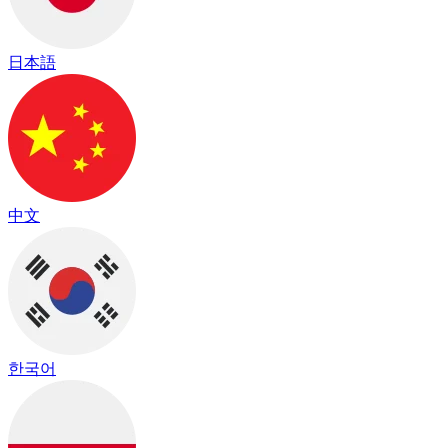
日本語
中文
한국어