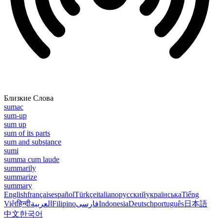
Близкие Слова
sumac
sum-up
sum up
sum of its parts
sum and substance
sumi
summa cum laude
summarily
summarize
summary
English
français
español
Türkçe
italiano
русский
українська
Tiếng
Việt
हिन्दी
العربية
Filipino
فارسی
Indonesia
Deutsch
português
日本語
中文
한국어