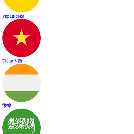
українська
Tiếng Việt
हिन्दी