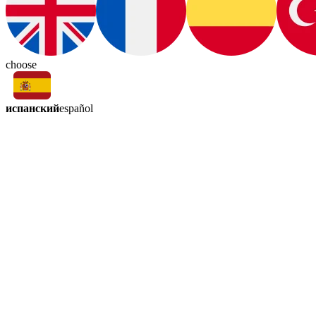
choose
испанский
español