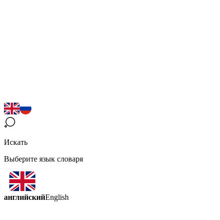
Искать
Выберите язык словаря
английский
English