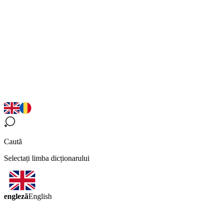
Caută
Selectați limba dicționarului
engleză
English