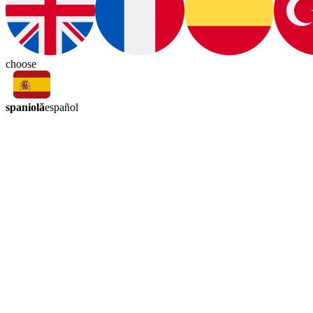
choose
spaniolă
español