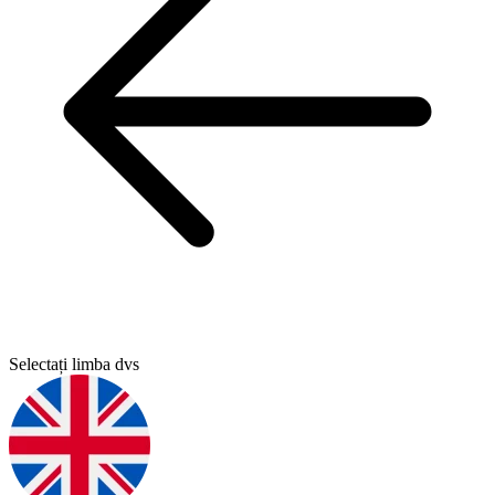
Selectați limba dvs