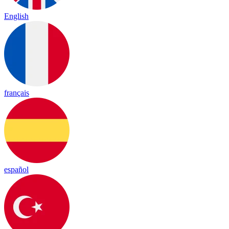
English
français
español