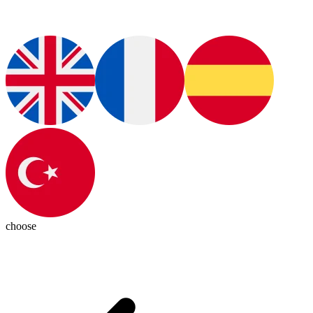
choose