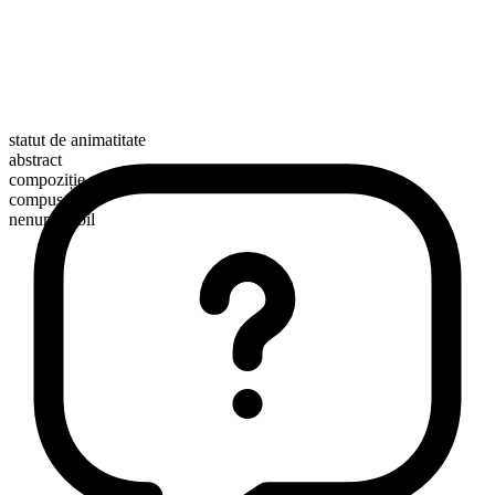
statut de animatitate
abstract
compoziție morfologică
compus
nenumărabil