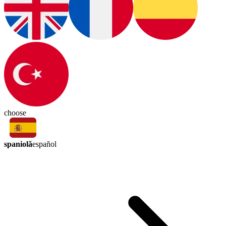
choose
spaniolă
español