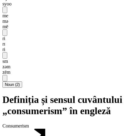
syoo
me
mə
mē
ri
rɪ
ri
sm
zəm
zēm
Noun
(
2
)
Definiția și sensul cuvântului
„consumerism” în engleză
Consumerism