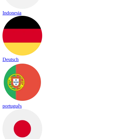
Indonesia
Deutsch
português