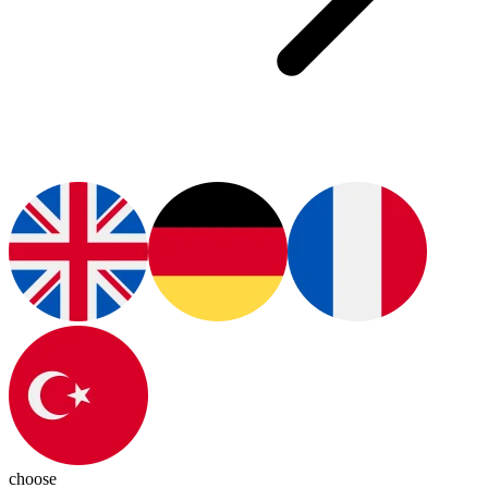
choose