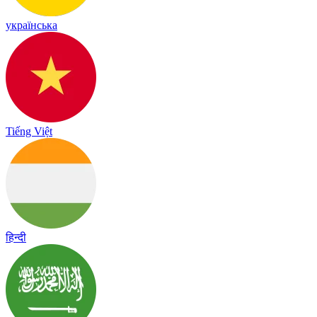
українська
Tiếng Việt
हिन्दी