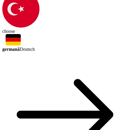
choose
germană
Deutsch