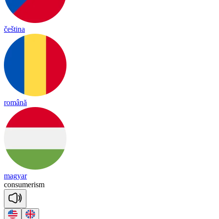
čeština
română
magyar
con
su
me
ri
sm