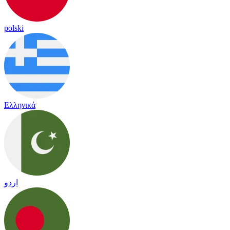
polski
Ελληνικά
اردو