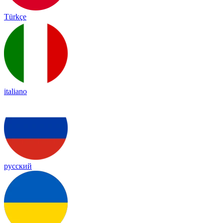
Türkçe
italiano
русский