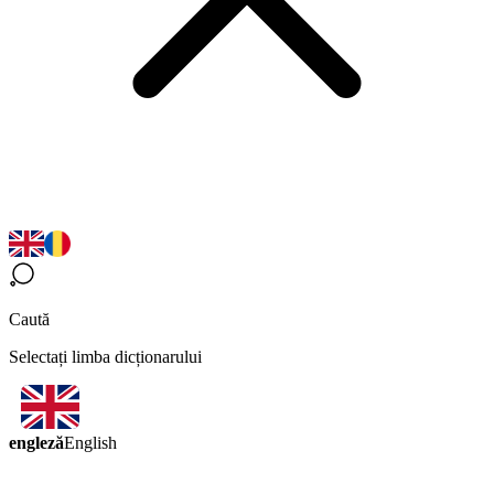
Caută
Selectați limba dicționarului
engleză
English