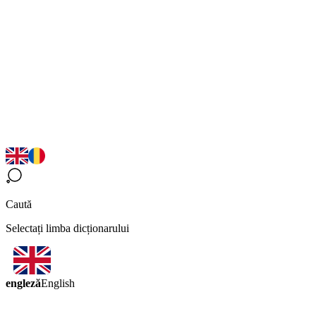
Caută
Selectați limba dicționarului
engleză
English