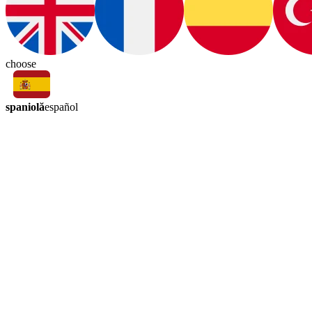
choose
spaniolă
español