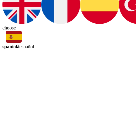
choose
spaniolă
español