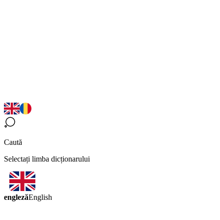
Caută
Selectați limba dicționarului
engleză
English