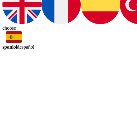
choose
spaniolă
español