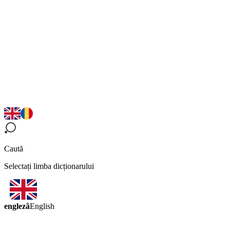
Caută
Selectați limba dicționarului
engleză
English