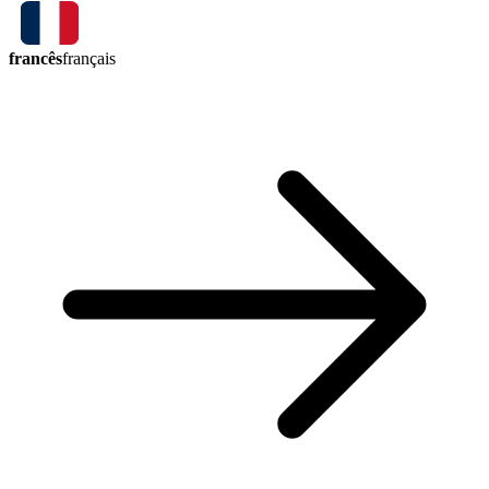
francês
français