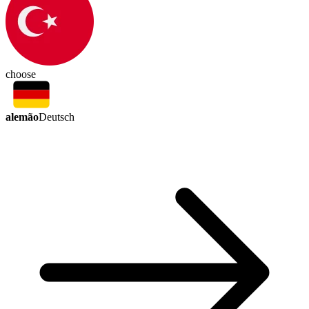
choose
alemão
Deutsch