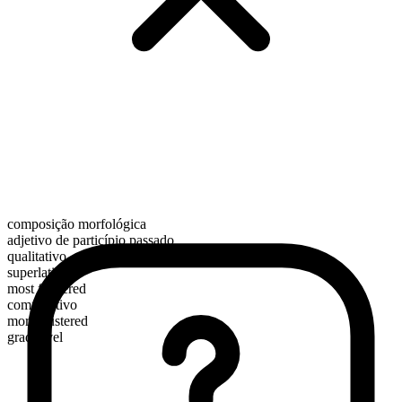
composição morfológica
adjetivo de particípio passado
qualitativo
superlativo
most flustered
comparativo
more flustered
graduável