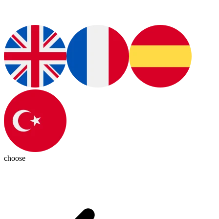
choose