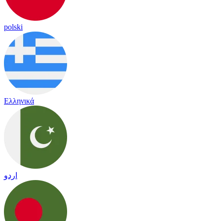
polski
Ελληνικά
اردو