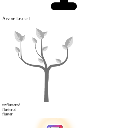
Árvore Lexical
un
flustered
fluster
ed
fluster