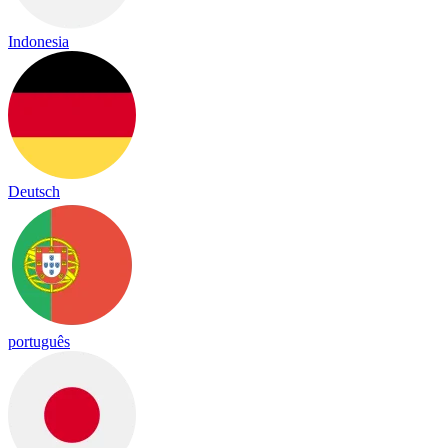
Indonesia
Deutsch
português