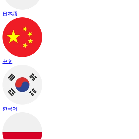
日本語
中文
한국어