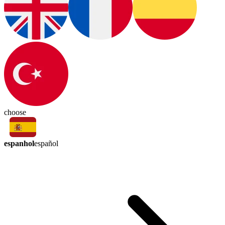
choose
espanhol
español