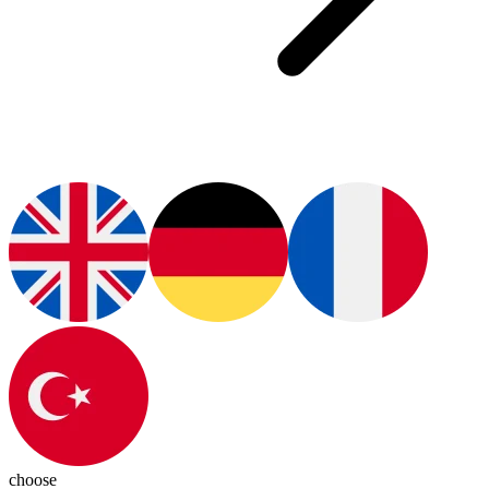
choose