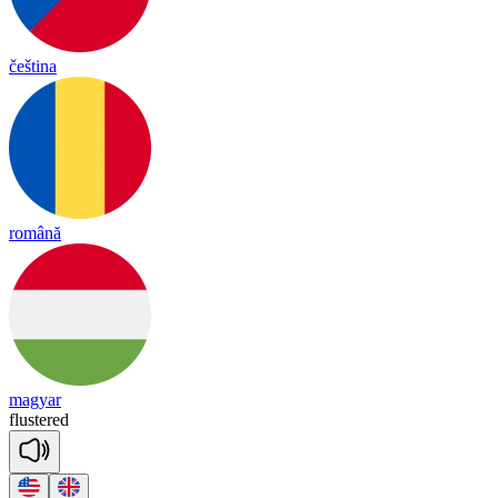
čeština
română
magyar
flus
tered