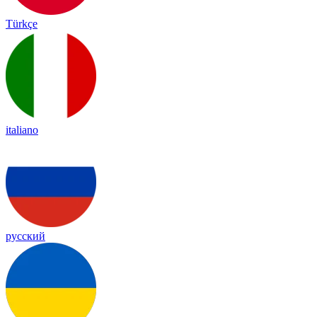
Türkçe
italiano
русский