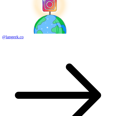
@langeek.co