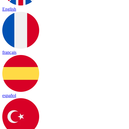
English
français
español