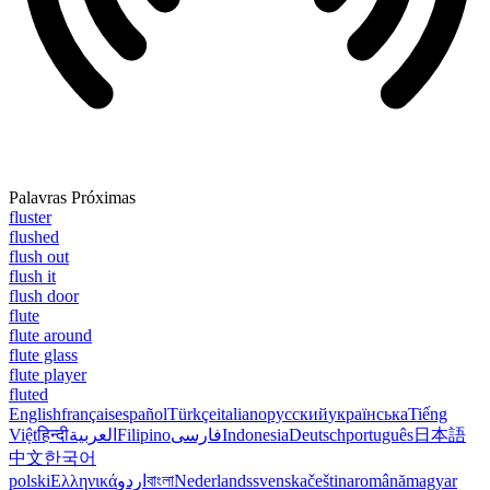
Palavras Próximas
fluster
flushed
flush out
flush it
flush door
flute
flute around
flute glass
flute player
fluted
English
français
español
Türkçe
italiano
русский
українська
Tiếng
Việt
हिन्दी
العربية
Filipino
فارسی
Indonesia
Deutsch
português
日本語
中文
한국어
polski
Ελληνικά
اردو
বাংলা
Nederlands
svenska
čeština
română
magyar