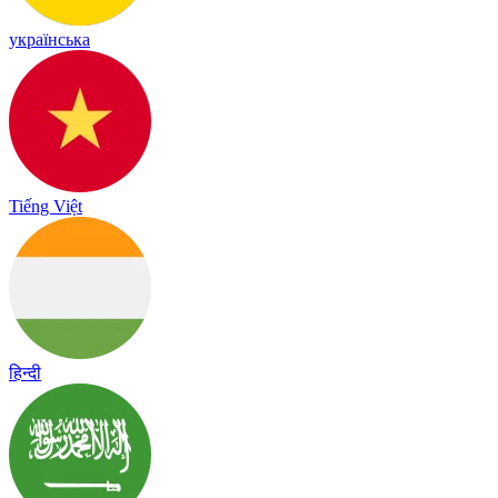
українська
Tiếng Việt
हिन्दी