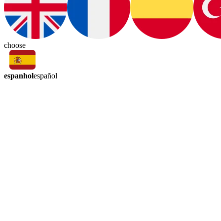
choose
espanhol
español