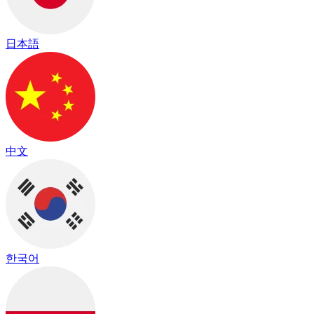
日本語
中文
한국어