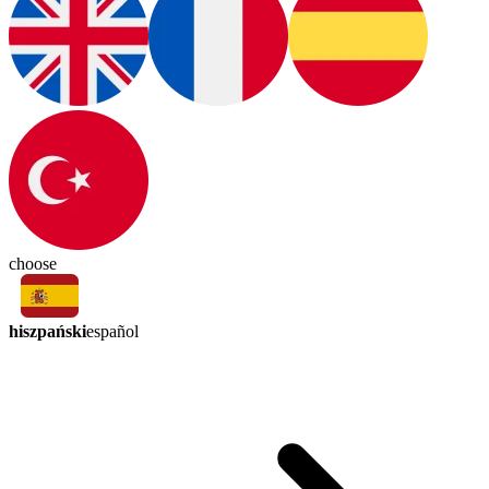
choose
hiszpański
español