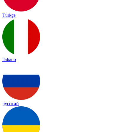
Türkçe
italiano
русский