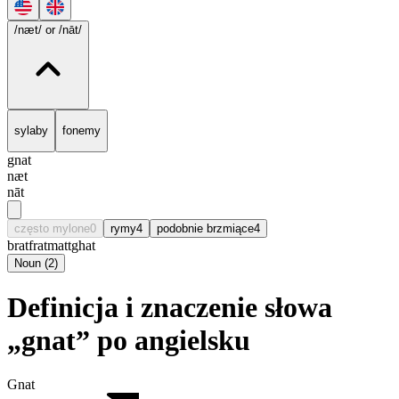
/næt/
or /nāt/
sylaby
fonemy
gnat
næt
nāt
często mylone
0
rymy
4
podobnie brzmiące
4
brat
frat
matt
ghat
Noun
(
2
)
Definicja i znaczenie słowa
„gnat” po angielsku
Gnat