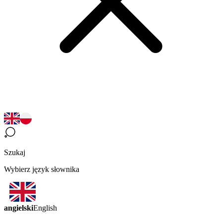
Szukaj
Wybierz język słownika
angielski
English