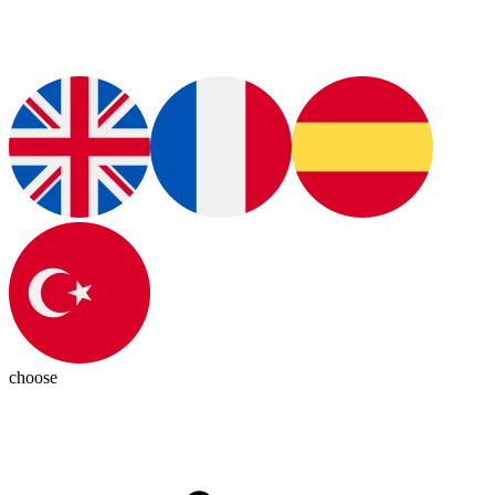
choose