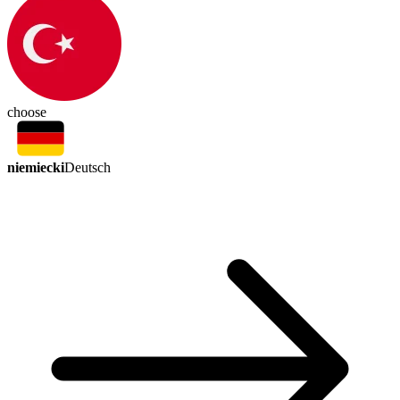
choose
niemiecki
Deutsch