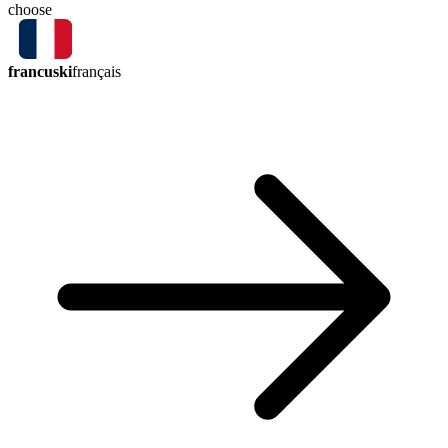
choose
francuski
français