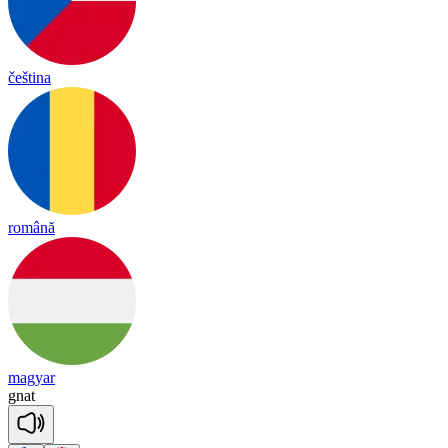
čeština
română
magyar
gnat