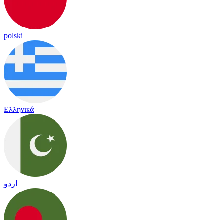
polski
Ελληνικά
اردو