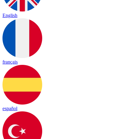
English
français
español