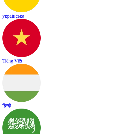
українська
Tiếng Việt
हिन्दी