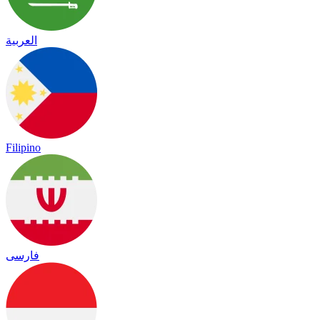
العربية
Filipino
فارسی