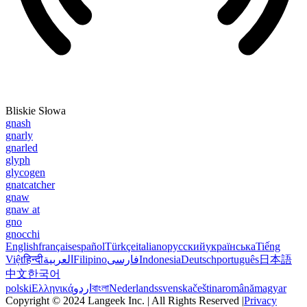
Bliskie Słowa
gnash
gnarly
gnarled
glyph
glycogen
gnatcatcher
gnaw
gnaw at
gno
gnocchi
English
français
español
Türkçe
italiano
русский
українська
Tiếng
Việt
हिन्दी
العربية
Filipino
فارسی
Indonesia
Deutsch
português
日本語
中文
한국어
polski
Ελληνικά
اردو
বাংলা
Nederlands
svenska
čeština
română
magyar
Copyright © 2024 Langeek Inc. | All Rights Reserved |
Privacy