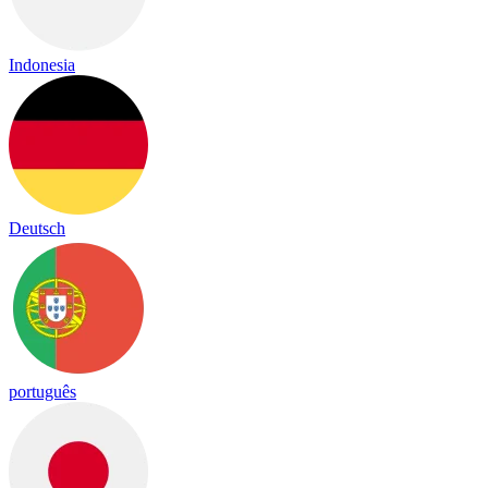
Indonesia
Deutsch
português