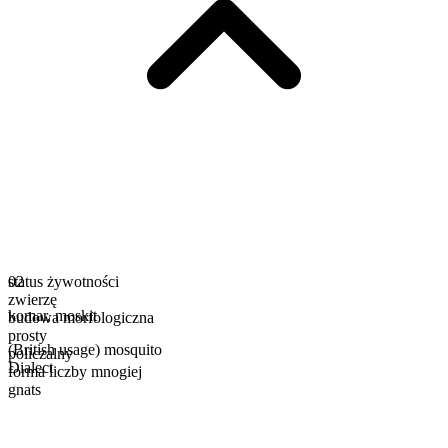
status żywotności
02
zwierzę
komar
,
moskit
budowa morfologiczna
prosty
(British usage) mosquito
policzalny
Dialect
forma liczby mnogiej
gnats