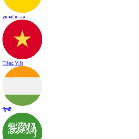
українська
Tiếng Việt
हिन्दी