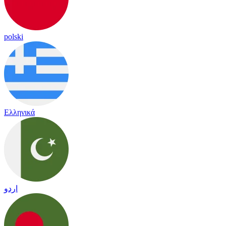
polski
Ελληνικά
اردو