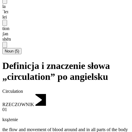
la
ˈleɪ
lei
tion
ʃən
shēn
Noun
(
5
)
Definicja i znaczenie słowa
„circulation” po angielsku
Circulation
RZECZOWNIK
01
krążenie
the flow and movement of blood around and in all parts of the body