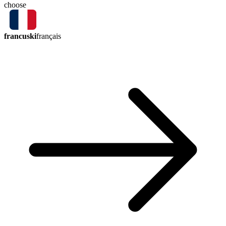
choose
francuski
français