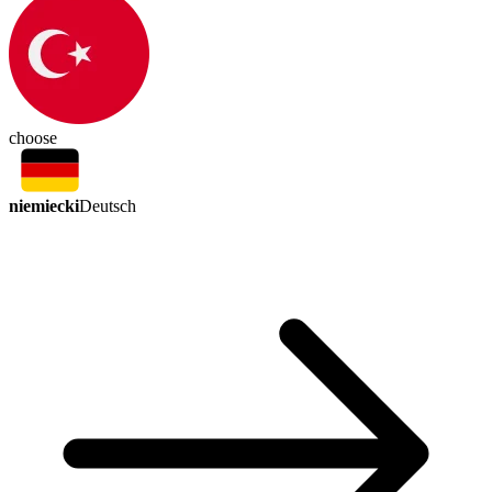
choose
niemiecki
Deutsch