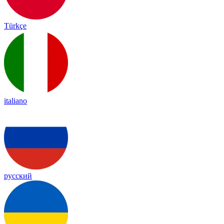
Türkçe
italiano
русский