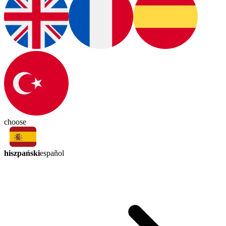
choose
hiszpański
español