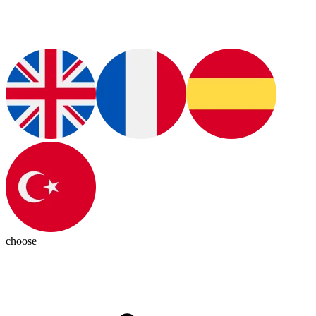
choose