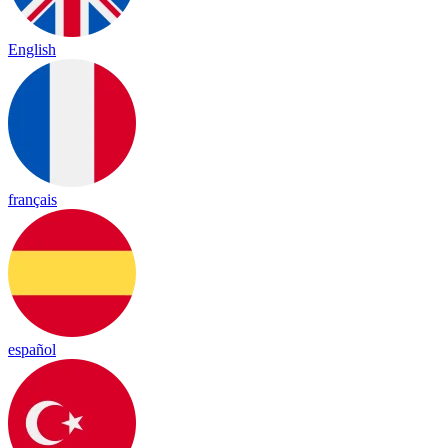
English
français
español