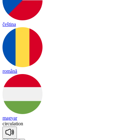
čeština
română
magyar
cir
cu
la
tion