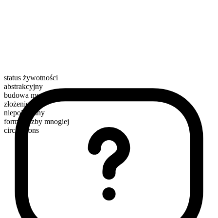
status żywotności
abstrakcyjny
budowa morfologiczna
złożenie
niepoliczalny
forma liczby mnogiej
circulations