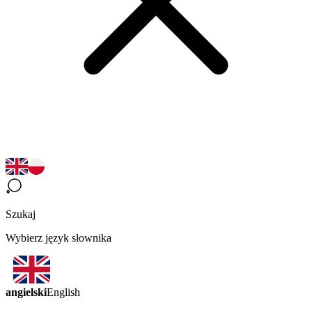
Szukaj
Wybierz język słownika
angielski
English