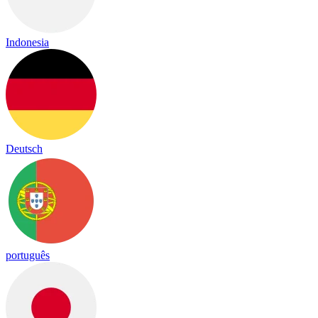
Indonesia
Deutsch
português