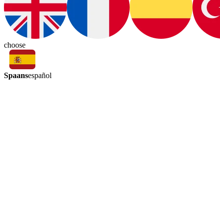
choose
Spaans
español