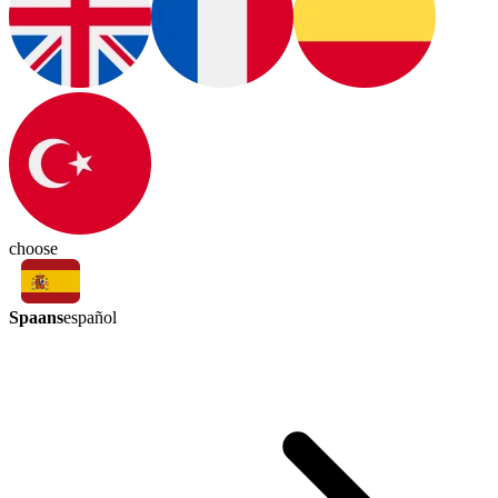
choose
Spaans
español