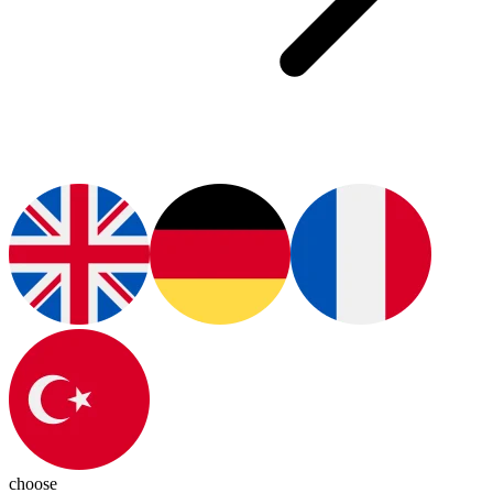
choose