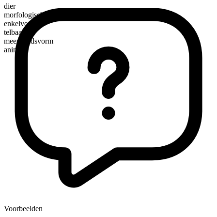
dier
morfologische samenstelling
enkelvoudig
telbaar
meervoudsvorm
animals
Voorbeelden