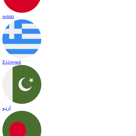
polski
Ελληνικά
اردو