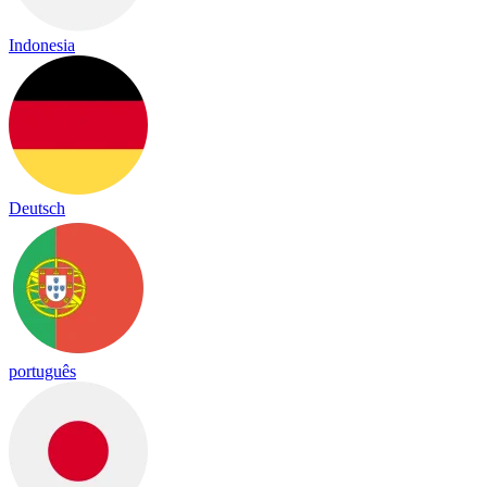
Indonesia
Deutsch
português