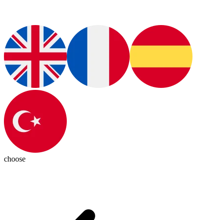
choose