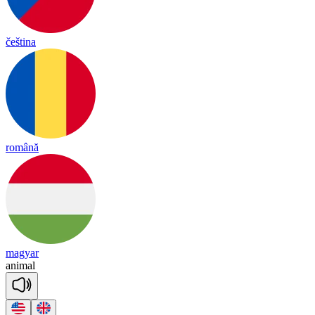
čeština
română
magyar
a
ni
mal