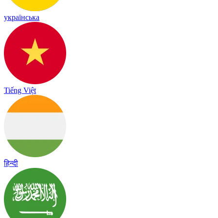
українська
Tiếng Việt
हिन्दी