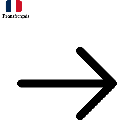
Frans
français