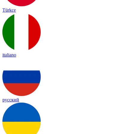
Türkçe
italiano
русский