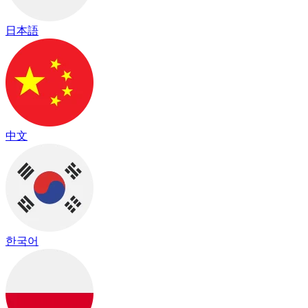
日本語
中文
한국어