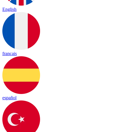
English
français
español