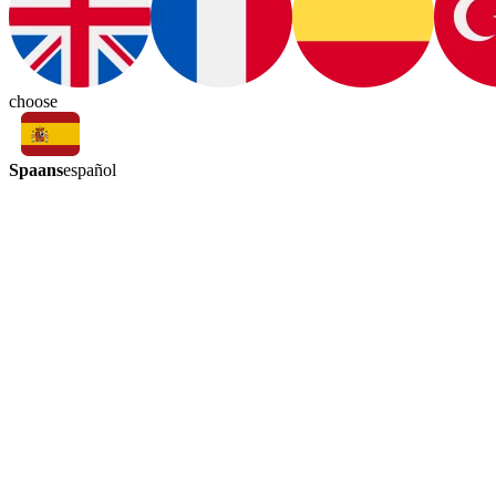
choose
Spaans
español